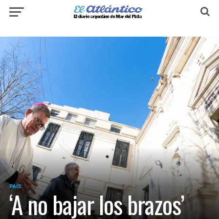
PAÍS
‘A no bajar los brazos’