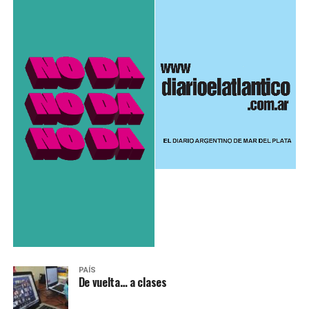
PAÍS
De vuelta… a clases