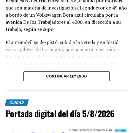
El siniestro ocurrió cerca de las 8, cuando por motivos
que son materia de investigación el conductor de 49 año
a bordo de un Volkswagen Bora azul circulaba por la
avenida De los Trabajadores al 4000, en dirección a su
trabajo, según se supo
El automóvil se despistó, subió a la vereda y embistió
varios pilotes de hormigón, que quedaron destruidos.
Finalmente, el Bora terminó volcado, con las cuatro
ruedas hacia arriba y severos daños en su carrocería.
Ante el violento impacto, personal médico, Defensa
CONTINUAR LEYENDO
Civil, Tránsito y efectivos policiales realizaron un
importabnte ioperativo en el lugar. Al llegar,
constataron que el conductor, había logrado salir del
CIUDAD
vehículo y no presentaba lesiones.
Portada digital del día 5/8/2026