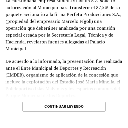
La cuestionada empresa Minella Stadium S.A. solicitó
autorización al Municipio para transferir el 87,5% de su
paquete accionario a la firma Perfeta Producciones S.A.,
(propiedad del empresario Marcelo Fígoli) una
operación que deberá ser analizada por una comisión
especial creada por la Secretaría Legal, Técnica y de
Hacienda, revelaron fuentes allegadas al Palacio
Municipal.
De acuerdo a lo informado, la presentación fue realizada
ante el Ente Municipal de Deportes y Recreación
(EMDER), organizmo de aplicación de la concesión que
incluye la explotación del Estadio José María Minella, el
Polideportivo Islas Malvinas y los espacios comunes del
Parque Municipal de los Deportes.
CONTINUAR LEYENDO
A tal efecto, el secretario Legal, Técnico y de
Hacienda, Mauro Martinelli dispuso la creación de una
Comisión ad hoc que tendrá la responsabilidad de