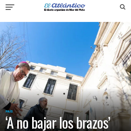
PAÍS
‘A no bajar los brazos’