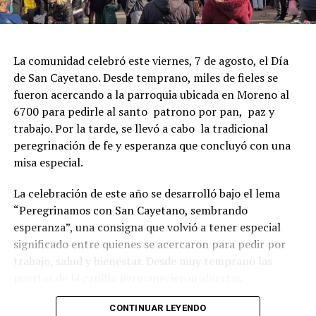
La comunidad celebró este viernes, 7 de agosto, el Día
de San Cayetano. Desde temprano, miles de fieles se
fueron acercando a la parroquia ubicada en Moreno al
6700 para pedirle al santo patrono por pan, paz y
trabajo. Por la tarde, se llevó a cabo la tradicional
peregrinación de fe y esperanza que concluyó con una
misa especial.
La celebración de este año se desarrolló bajo el lema
“Peregrinamos con San Cayetano, sembrando
esperanza”, una consigna que volvió a tener especial
significado entre quienes se acercaron para pedir por
trabajo, salud y bienestar. Desde muy temprano las
puertas de la capilla permanecieron abiertas.
La imagen del santo salió del santuario de Moreno al
CONTINUAR LEYENDO