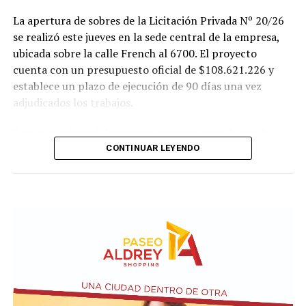
La apertura de sobres de la Licitación Privada Nº 20/26
se realizó este jueves en la sede central de la empresa,
ubicada sobre la calle French al 6700. El proyecto
cuenta con un presupuesto oficial de $108.621.226 y
establece un plazo de ejecución de 90 días una vez
adjudicados los trabajos.
Según se informó, las tareas previstas para la red de
agua potable incluyen la colocación de unos 355 metros
CONTINUAR LEYENDO
de cañerías de PVC, la instalación de válvulas y la
ejecución de 29 conexiones domiciliarias. Los trabajos se
desarrollarán en distintos sectores comprendidos por
las calles Pehuajó, Sicilia, Génova y Génova Bis.
En paralelo, la intervención contempla la extensión de
la red cloacal mediante la instalación de 234 metros de
cañerías colectoras, la realización de 31 conexiones
domiciliarias y la construcción de seis bocas de registro.