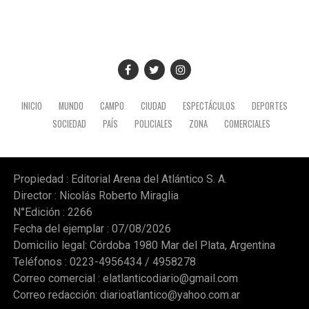
obra.
INICIO
MUNDO
CAMPO
CIUDAD
ESPECTÁCULOS
DEPORTES
SOCIEDAD
PAÍS
POLICIALES
ZONA
COMERCIALES
Propiedad : Editorial Arena del Atlántico S. A.
Director : Nicolás Roberto Miraglia
N°Edición : 2266
Fecha del ejemplar : 07/08/2026
Domicilio legal: Córdoba 1980 Mar del Plata, Argentina
Teléfonos : 0223-4956434 / 4958278
Correo comercial :
elatlanticodiario@gmail.com
Correo redacción:
diarioatlantico@yahoo.com.ar