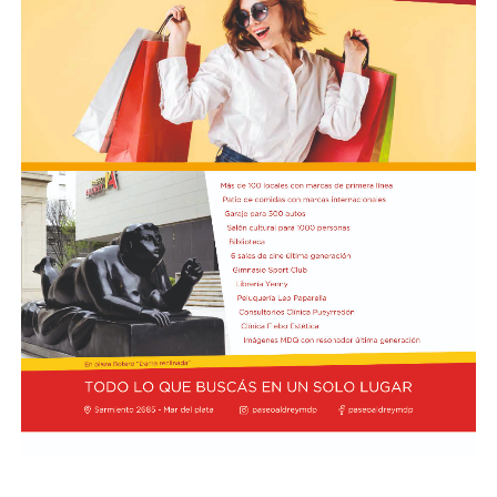
Además de la infraestructura subterránea, el proyecto
prevé la reconstrucción de veredas y pavimentos
afectados por las excavaciones, así como la reposición
de material granular en las calles intervenidas.
Desde OSSE destacaron que la ampliación del sistema
cloacal representa un aporte importante para la
protección ambiental, ya que permite disminuir la
utilización de pozos absorbentes y contribuye a
preservar las napas de agua subterránea, además de
mejorar las condiciones de higiene y salubridad para los
vecinos.
Tras la apertura de sobres, el expediente continuará su
recorrido administrativo con la intervención de la
Comisión de Estudio de Ofertas y Adjudicación, que
tendrá a su cargo la evaluación de las propuestas
presentadas por las empresas interesadas en ejecutar la