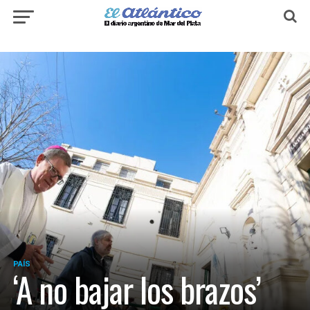
PAÍS
‘A no bajar los brazos’