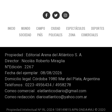
INICIO
MUNDO
CAMPO
CIUDAD
ESPECTÁCULOS
DEPORTES
SOCIEDAD
PAÍS
POLICIALES
ZONA
COMERCIALES
Propiedad : Editorial Arena del Atlántico S. A.
Director : Nicolás Roberto Miraglia
N°Edición : 2267
Fecha del ejemplar : 08/08/2026
Domicilio legal: Córdoba 1980 Mar del Plata, Argentina
Teléfonos : 0223-4956434 / 4958278
Correo comercial :
elatlanticodiario@gmail.com
Correo redacción:
diarioatlantico@yahoo.com.ar
Propiedad Intelectual Nº RL-2024-138149815-APN-DNDA#MJ © 2020