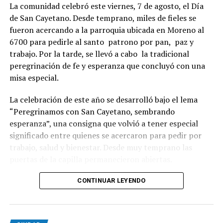
La comunidad celebró este viernes, 7 de agosto, el Día
de San Cayetano. Desde temprano, miles de fieles se
fueron acercando a la parroquia ubicada en Moreno al
6700 para pedirle al santo patrono por pan, paz y
trabajo. Por la tarde, se llevó a cabo la tradicional
peregrinación de fe y esperanza que concluyó con una
misa especial.
La celebración de este año se desarrolló bajo el lema
“Peregrinamos con San Cayetano, sembrando
esperanza”, una consigna que volvió a tener especial
significado entre quienes se acercaron para pedir por
trabajo, salud y bienestar. Desde muy temprano las
puertas de la capilla permanecieron abiertas.
La imagen del santo salió del santuario de Moreno al
CONTINUAR LEYENDO
6700 y fue acompañada por una multitud que recorrió
las calles del barrio. Grandes, jóvenes y niños y fieles se
sumaron al recorrido con banderas, espigas y distintas