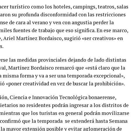
cer turístico como los hoteles, campings, teatros, salas
aron su profunda disconformidad con las restricciones
se de cara al verano y ven con angustia perder la
miles fuentes de trabajo que eso significa. En ese marco,
, Ariel Martínez Bordaisco, sugirió «ser creativos» en
s.
erse las medidas provinciales dejando de lado distintas
val, Martínez Bordaisco remarcó que «está claro que la
 la misma forma y va a ser una temporada excepcional»,
ió «poner creatividad en vez de buscar la prohibición».
ión, Ciencia e Innovación Tecnológica bonaerense,
tarios no residentes podrán ingresar a los distritos de
, mientras que los turistas en general podrán movilizarse
ez, confirmó que la temporada se extenderá hasta Semana
r la mayor extensión posible y evitar aglomeración de