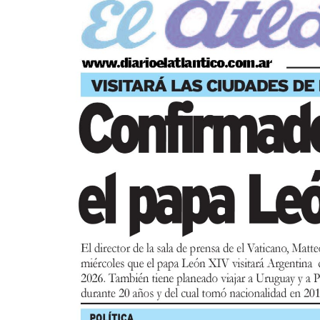
práctico de arte, ciencia y tecnología en el
propia creación terminada. Es una activid
niños a partir de los 6 años.
Los participantes menores de 8 años debe
(menores asistentes $12.000 y adulto acom
la boletería de lunes a viernes de 14 a 19.
Asimismo, el viernes 28 a las 17:30 se real
a cargo de Margarita Luna. Consistirá en un
medio de un libro álbum, los niños de entre
imaginación y fortalecen el hábito lector. 
Infantil de la Biblioteca Pública Marechal
Actividades Día del Realizador y rea
Este lunes 10 de agosto a las 10 se llevará