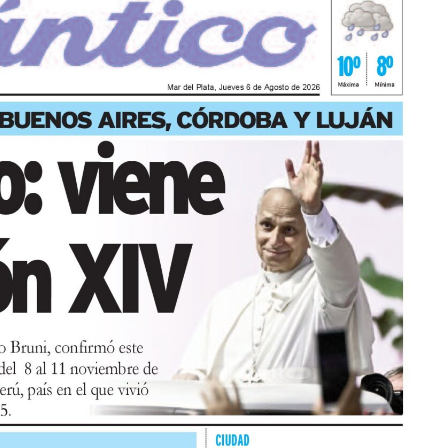
 que al finalizar cada participante se lleva su
ad arancelada (incluye materiales) destinada a
rán asistir acompañados por una persona adulta
pañante $5.000). Las entradas están disponibles en
izará “Arco Iris de Cuentos” con Lecturita Ediciones
 espacio interactivo de lectura en el que, por
 3 y 7 años junto a sus familias potencian la
Estas tres propuestas tendrán lugar en la Sala
.
lizadora Audiovisual Marplatense
 a cabo la Proyección del cortometraje institucional