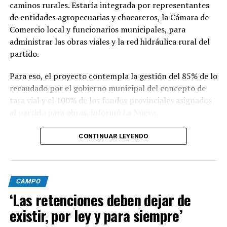
caminos rurales. Estaría integrada por representantes
delante la aprobación de la ley de inviolabilidad de la
de entidades agropecuarias y chacareros, la Cámara de
propiedad privada, que pone orden al tema de las
Comercio local y funcionarios municipales, para
ocupaciones ilegales y acelera los procesos de desalojo.
administrar las obras viales y la red hidráulica rural del
También la venta de tierras a extranjeros se flexibiliza
partido.
en parte; por ahí, no todo lo que hubiésemos querido,
como manda nuestra constitución, pero ya es un paso
Para eso, el proyecto contempla la gestión del 85% de lo
hacia adelante.”
recaudado por el gobierno municipal del concepto de
tasa vial y el 100% de los fondos provinciales asignados
al partido para obras, informó La Nueva.
CONTINUAR LEYENDO
El presidente de la Sociedad Rural de 9 de Julio, Hugo
Enriquez, comentó que la presentación se desprende de
un trabajo de cinco meses en donde se recolectó
información de municipios en donde se llevaron a cabo
CAMPO
proyectos similares, como Trenque Lauquen y Benito
‘Las retenciones deben dejar de
Juárez, y se lo adaptó a las necesidades locales.
existir, por ley y para siempre’
“La idea es crear comisión de trabajo conformada por