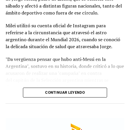
chilenos.
sábado y afectó a distintas figuras nacionales, tanto del
ámbito deportivo como fuera de ese círculo.
Remuneración por ocupación
Milei utilizó su cuenta oficial de Instagram para
El relevamiento aporta información sobre los
salarios
referirse a la circunstancia que atravesó el astro
de referencia
en cada país para distintos roles
argentino durante el Mundial 2026, cuando se conoció
laborales:
la delicada situación de salud que atravesaba Jorge.
Operario industrial:
1.500.000 pesos argentinos;
"Da vergüenza pensar que hubo anti‑Messi en la
27.000 pesos uruguayos; y 600.000 pesos
Argentina", sostuvo en su historia, donde criticó a lo que
chilenos.
acusaron de realizar una "campaña" en contra
del capitán de la Selección argentina mientras se
Empleado administrativo:
1.800.000 pesos
disputaba la máxima competición del fútbol.
argentinos; 35.000 pesos uruguayos; y 590.300
CONTINUAR LEYENDO
pesos chilenos.
Programador Junior:
1.800.000 pesos
argentinos; 60.000 pesos uruguayos; y 945.900
pesos chilenos.
Al respecto, el informe aclara que estos valores son de