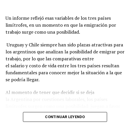
Un informe reflejó esas variables de los tres países
limítrofes, en un momento en que la emigración por
trabajo surge como una posibilidad.
Uruguay y Chile siempre han sido plazas atractivas para
los argentinos que analizan la posibilidad de emigrar por
trabajo, por lo que las comparativas entre
el salario y costo de vida entre los tres países resultan
fundamentales para conocer mejor la situación a la que
se podría llegar.
Al momento de tener que decidir si se deja
la Argentina por cuestiones laborales, los países
limítrofes surgen como una posibilidad: juegan a favor
la cercanía geográfica, el idioma compartido,
CONTINUAR LEYENDO
la estabilidad económica y los indicadores de seguridad
ciudadana.