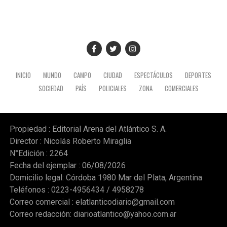
la Unión de Educadores de la Provincia de Córdoba
(UEPC), el paro persigue otros reclamos como el retorno
"inmediato" del Fondo de Incentivo Docente (FONID) y
mayor presupuesto para los establecimientos y
programas escolares. (NA)
INICIO
MUNDO
CAMPO
CIUDAD
ESPECTÁCULOS
DEPORTES
SOCIEDAD
PAÍS
POLICIALES
ZONA
COMERCIALES
Propiedad : Editorial Arena del Atlántico S. A.
Director : Nicolás Roberto Miraglia
N°Edición : 2264
Fecha del ejemplar : 06/08/2026
Domicilio legal: Córdoba 1980 Mar del Plata, Argentina
Teléfonos : 0223-4956434 / 4958278
Correo comercial :
elatlanticodiario@gmail.com
Correo redacción:
diarioatlantico@yahoo.com.ar