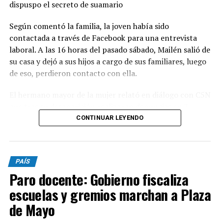
dispuspo el secreto de suamario
Según comentó la familia, la joven había sido
contactada a través de Facebook para una entrevista
laboral. A las 16 horas del pasado sábado, Mailén salió de
su casa y dejó a sus hijos a cargo de sus familiares, luego
de eso, perdieron contacto con ella.
El hermano mayor de la mujer relató en diálogo con C5N
que tras su desaparición realizaron denuncias en 3
comisarías pero, al no pasar las 24 horas, no fueron
CONTINUAR LEYENDO
registradas. "El cuerpo lo encontramos nosotros.
Cuando fuimos y vimos a los serenos nos dimos cuenta
que había algo raro, empezamos a buscar y se fueron
PAÍS
corriendo. Llamamos a la policía y ahí la vieron", declaró
Paro docente: Gobierno fiscaliza
el familiar.
escuelas y gremios marchan a Plaza
El domingo por la madrugada, los familiares se
de Mayo
presentaron en la comisaría, pero luego se retiraron