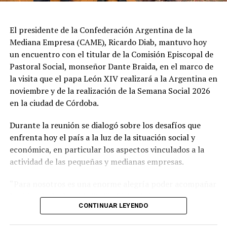
como "graves e inaceptables". Por su parte, Brasil decidió
reducir su representación en el país al nivel de
El presidente de la Confederación Argentina de la
encargado de negocios.
Mediana Empresa (CAME), Ricardo Diab, mantuvo hoy
un encuentro con el titular de la Comisión Episcopal de
Pese a que Milei ratificó sus críticas calificando a Lula de
Pastoral Social, monseñor Dante Braida, en el marco de
"corrupto", desde la Cancillería argentina intentan
la visita que el papa León XIV realizará a la Argentina en
preservar la relación institucional. El canciller Pablo
noviembre y de la realización de la Semana Social 2026
Quirno calificó de "lamentable" la decisión de Brasil de
en la ciudad de Córdoba.
bajar el nivel de su representación.
Durante la reunión se dialogó sobre los desafíos que
Quirno afirmó en conferencia de prensa
enfrenta hoy el país a la luz de la situación social y
que Argentina decidió no llevar el conflicto a una
económica, en particular los aspectos vinculados a la
instancia diplomática mayor. El funcionario sostuvo que
actividad de las pequeñas y medianas empresas.
existían otros caminos para preservar el vínculo entre
ambos países socios.
“Para nosotros es una enorme alegría poder acompañar
la visita de Su Santidad”, dijo Diab, al tiempo que
El desarrollo de este ejercicio militar en la costa
CONTINUAR LEYENDO
manifestó que “se trata de una gran ocasión para todos
bonaerense marcará la continuidad de la cooperación
los argentinos y, en especial, para la dirigencia sindical y
técnica entre las fuerzas, más allá del distanciamiento