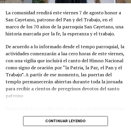
La comunidad rendirá este viernes 7 de agosto honor a
San Cayetano, patrono del Pan y del Trabajo, en el
marco de los 70 años de la parroquia San Cayetano, una
historia marcada por la fe, la esperanza y el trabajo.
De acuerdo a lo informado desde el tempo parroquial, la
actividades comenzarán a laa cero horas de este viernes,
con una vigilia que incluirá el canto del Himno Nacional
como signo de oración por “la Patria, la Paz, el Pan y el
Trabajo”. A partir de ese momento, las puertas del
templo permanecerán abiertas durante toda la jornada
para recibir a cientos de peregrinos devotos del santo
patrono
Durante el día se celebrarán misas en distintos horarios,
y el momento central será a las 15, cuando se llevará
CONTINUAR LEYENDO
adelante la tradicional procesión con la imagen de San
Cayetano por las calles del barrio. La peregrinación será