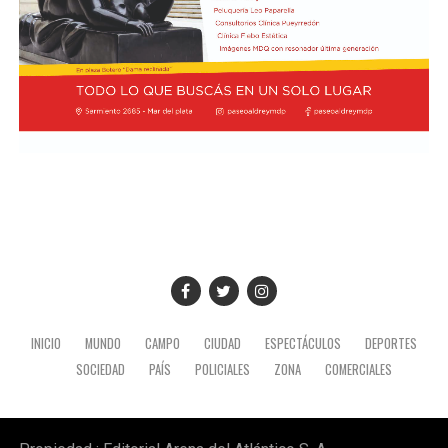
Semana Social, que anualmente convoca la Comisión
Episcopal de la Pastoral Social, e indicó que miembros
de la entidad pyme de todo el país participarán de la
actividad.
Foto:
Diab, Braida y Taladrid en la visita a la sede de la
Conferencia Episcopal Argentina
INICIO
MUNDO
CAMPO
CIUDAD
ESPECTÁCULOS
DEPORTES
SOCIEDAD
PAÍS
POLICIALES
ZONA
COMERCIALES