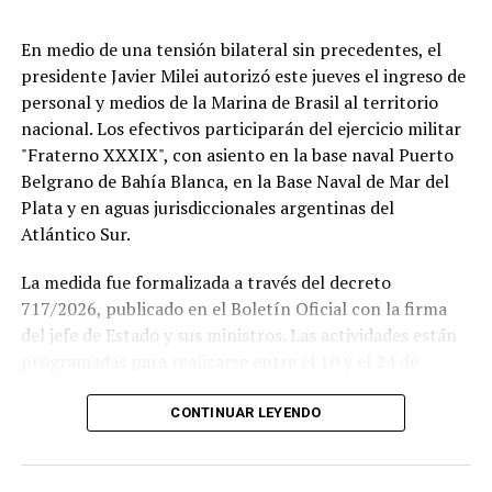
En medio de una tensión bilateral sin precedentes, el
presidente Javier Milei autorizó este jueves el ingreso de
personal y medios de la Marina de Brasil al territorio
nacional. Los efectivos participarán del ejercicio militar
"Fraterno XXXIX", con asiento en la base naval Puerto
Belgrano de Bahía Blanca, en la Base Naval de Mar del
Plata y en aguas jurisdiccionales argentinas del
Atlántico Sur.
La medida fue formalizada a través del decreto
717/2026, publicado en el Boletín Oficial con la firma
del jefe de Estado y sus ministros. Las actividades están
programadas para realizarse entre el 10 y el 24 de
agosto.
CONTINUAR LEYENDO
Este ejercicio combinado se realiza de forma anual desde
1978 y busca incrementar el adiestramiento y la