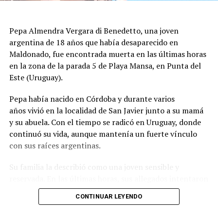
vecinos, mientras se aseguraba que las estructuras no
presentaran peligro inminente para quienes viven en la
Pepa Almendra Vergara di Benedetto, una joven
zona.
argentina de 18 años que había desaparecido en
El ministro de Protección Civil, Nello Musumeci, advirtió
Maldonado, fue encontrada muerta en las últimas horas
sobre la continuidad de la actividad sísmica y señaló que
en la zona de la parada 5 de Playa Mansa, en Punta del
“nuevos eventos de magnitud superior a 3 podrían
Este (Uruguay).
seguir produciéndose”. La declaración dejó en alerta a
Pepa había nacido en Córdoba y durante varios
las autoridades locales, que mantienen el monitoreo
años vivió en la localidad de San Javier junto a su mamá
para detectar réplicas y coordinar asistencia donde haga
y su abuela. Con el tiempo se radicó en Uruguay, donde
falta.
continuó su vida, aunque mantenía un fuerte vínculo
con sus raíces argentinas.
El episodio ocurrió en los Campos Flégreos, una extensa
Su familia la describió como una joven sensible y
caldera volcánica considerada la más grande de Europa,
reservada. En las últimas horas, sus allegados intentaron
un sector muy vigilado por su actividad subterránea. El
reconstruir qué pasó durante el lunes, cuando perdieron
INGV confirmó los datos del sismo y la poca
CONTINUAR LEYENDO
contacto con ella y comenzó una búsqueda que terminó
profundidad, factores que explican por qué el terremoto
con el hallazgo de su cuerpo en la costa de Punta del
en Nápoles se sintió con tanta claridad en barrios del