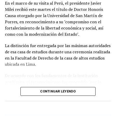
En el marco de su visita al Perú, el presidente Javier
Milei recibió este martes el título de Doctor Honoris
Causa otorgado por la Universidad de San Martín de
Porres, en reconocimiento a su "compromiso con el
fortalecimiento de la libertad económica y social, así
Según la reconstrucción realizada por los
como con la modernización del Estado".
investigadores, Pepa había pasado la noche del lunes en
Maldonado y luego se había ido hacia Punta del Este.
La distinción fue entregada por las máximas autoridades
de esa casa de estudios durante una ceremonia realizada
Un chofer de ómnibus aportó información clave al
en la Facultad de Derecho de la casa de altos estudios
recordar que la había trasladado y permitió a los
ubicada en Lima.
investigadores seguir sus últimos movimientos.
De acuerdo con los fundamentos de la institución
Uno de los momentos que más llamó la atención
académica, el reconocimiento fue concedido "por la
durante la búsqueda fue el relato de una tía de la joven,
defensa de las ideas de la libertad" que impulsa el
quien contó que Pepa había sido vista en una situación
CONTINUAR LEYENDO
mandatario argentino y "por las reformas orientadas a
extraña antes de desaparecer.
la modernización del Estado" implementadas desde el
inicio de su gestión.
Según relató, la Policía llegó a pensar que podía estar
atravesando un episodio de confusión o delirio, aunque