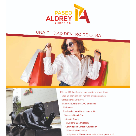
la familia aseguró que no encontraba una explicación
para lo ocurrido.
La investigación intenta ahora determinar qué sucedió
durante las últimas horas de la joven. Las autoridades
trabajan con las imágenes de las cámaras de seguridad y
los testimonios de las personas que tuvieron algún
contacto con ella antes del terrible desenlace.
El presidente Javier Milei recibió el título de Doctor
Honoris Cau
sa.
Previamente, Milei participó del acto de juramentación
y toma de mando de la presidenta de Perú, Keiko
Fujimori, realizado en el Congreso de ese país, en el
marco de su visita oficial a Lima.
El presidente viajó acompañado por una comitiva