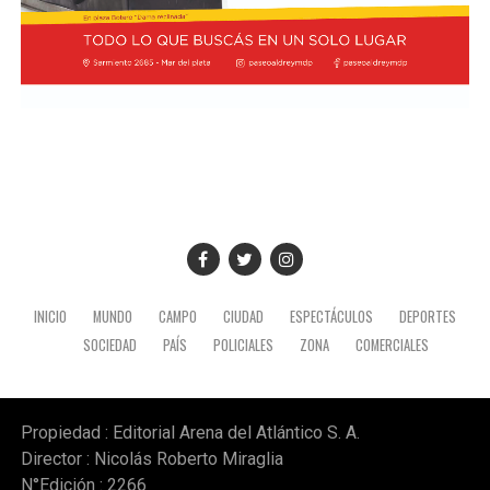
integrada por el canciller Pablo Quirno y la secretaria
general de la Presidencia, Karina Milei.
La actividad formó parte de la agenda oficial del
mandatario en territorio peruano, donde también
mantuvo encuentros institucionales con autoridades
locales.
INICIO
MUNDO
CAMPO
CIUDAD
ESPECTÁCULOS
DEPORTES
SOCIEDAD
PAÍS
POLICIALES
ZONA
COMERCIALES
Propiedad : Editorial Arena del Atlántico S. A.
Director : Nicolás Roberto Miraglia
N°Edición : 2266