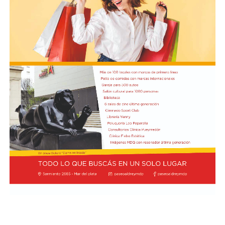
los testimonios de las personas que tuvieron algún
contacto con ella antes del terrible desenlace.
El presidente Javier Milei recibió el título de Doctor
Honoris Cau
sa.
Previamente, Milei participó del acto de juramentación
y toma de mando de la presidenta de Perú, Keiko
Fujimori, realizado en el Congreso de ese país, en el
marco de su visita oficial a Lima.
El presidente viajó acompañado por una comitiva
integrada por el canciller Pablo Quirno y la secretaria
general de la Presidencia, Karina Milei.
La actividad formó parte de la agenda oficial del
mandatario en territorio peruano, donde también
mantuvo encuentros institucionales con autoridades