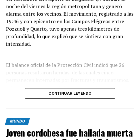
noche del viernes la región metropolitana y generó
alarma entre los vecinos. El movimiento, registrado a las
19:46 y con epicentro en los Campos Flégreos entre
Pozzuoli y Quarto, tuvo apenas tres kilómetros de
profundidad, lo que explicó que se sintiera con gran
intensidad.
El balance oficial de la Protección Civil indicó que 26
personas resultaron heridas, de las cuales cinco
permanecen internadas por fracturas y traumatismos.
Además, por daños en distintos inmuebles se evacuó de
CONTINUAR LEYENDO
forma preventiva a unas 300 personas,
mayoritariamente residentes de Pozzuoli, la localidad
que sufrió el mayor impacto del sismo.
MUNDO
Las imágenes que circularon muestran
Joven cordobesa fue hallada muerta
desprendimientos de rocas y pilas de escombros; en
Pozzuoli parte de una construcción se vino abajo sobre