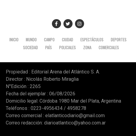
locales.
INICIO
MUNDO
CAMPO
CIUDAD
ESPECTÁCULOS
DEPORTES
SOCIEDAD
PAÍS
POLICIALES
ZONA
COMERCIALES
Propiedad : Editorial Arena del Atlántico S. A.
Director : Nicolás Roberto Miraglia
N°Edición : 2265
Fecha del ejemplar : 06/08/2026
Domicilio legal: Córdoba 1980 Mar del Plata, Argentina
Teléfonos : 0223-4956434 / 4958278
Correo comercial :
elatlanticodiario@gmail.com
Correo redacción:
diarioatlantico@yahoo.com.ar