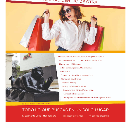
recientemente, “Magnifica Humanitas”.
Braida, por su parte, expresó la necesidad de unir a
todos los sectores sociales detrás un mismo objetivo,
que este año se enmarca bajo el lema “Puentes hacia el
Bien Común”. Además, valoró la predisposición de CAME
en participar de la Semana Social 2026, que tendrá lugar
del 4 al 6 de septiembre en la ciudad de Córdoba, así
como en torno a la próxima visita del Sumo Pontífice.
Por último, el secretario de Hacienda de CAME, Blas
Taladrid, subrayó la importancia de la realización de la
Semana Social, que anualmente convoca la Comisión
Episcopal de la Pastoral Social, e indicó que miembros
de la entidad pyme de todo el país participarán de la
actividad.
Foto:
Diab, Braida y Taladrid en la visita a la sede de la
Conferencia Episcopal Argentina