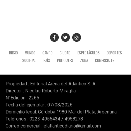
INICIO
MUNDO
CAMPO
CIUDAD
ESPECTÁCULOS
DEPORTES
SOCIEDAD
PAÍS
POLICIALES
ZONA
COMERCIALES
Propiedad : Editorial Arena del Atlántico S. A.
Director : Nicolás Roberto Miraglia
N°Edición : 2265
Fecha del ejemplar : 07/08/2026
Domicilio legal: Córdoba 1980 Mar del Plata, Argentina
Teléfonos : 0223-4956434 / 4958278
Correo comercial :
elatlanticodiario@gmail.com