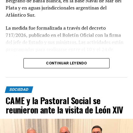
Belgrano de Bahía Blanca, en la Base Naval de Mar del
Plata y en aguas jurisdiccionales argentinas del
Atlántico Sur.
La medida fue formalizada a través del decreto
717/2026, publicado en el Boletín Oficial con la firma
del jefe de Estado y sus ministros. Las actividades están
programadas para realizarse entre el 10 y el 24 de
agosto.
CONTINUAR LEYENDO
Este ejercicio combinado se realiza de forma anual desde
1978 y busca incrementar el adiestramiento y la
interoperabilidad en operaciones navales y anfibias.
SOCIEDAD
Según los considerandos del decreto, el fin es
CAME y la Pastoral Social se
estandarizar y simplificar los procesos de planeamiento
reunieron ante la visita de León XIV
entre ambas armadas.
El texto oficial destaca que la participación argentina en
estas maniobras señala su compromiso con la seguridad