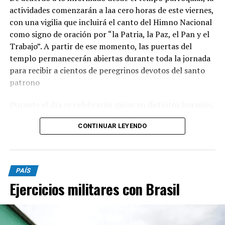
actividades comenzarán a laa cero horas de este viernes,
con una vigilia que incluirá el canto del Himno Nacional
como signo de oración por “la Patria, la Paz, el Pan y el
Trabajo”. A partir de ese momento, las puertas del
templo permanecerán abiertas durante toda la jornada
para recibir a cientos de peregrinos devotos del santo
patrono
Durante el día se celebrarán misas en distintos horarios,
y el momento central será a las 15, cuando se llevará
CONTINUAR LEYENDO
adelante la tradicional procesión con la imagen de San
Cayetano por las calles del barrio. La peregrinación será
presidida por monseñor Ernesto Giobando y finalizará
con la santa misa principal.
PAÍS
Ejercicios militares con Brasil
Desde la parroquia invitaron a toda la comunidad a
participar de la celebración y a acercarse con sus
intenciones y pedidos. “Juntos renovemos la esperanza y
pidamos la intercesión de nuestro Patrono para