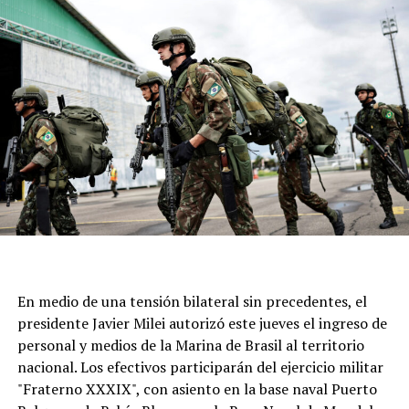
alcanzar la gracia que más necesitamos”, señalaron.
Este 7 de agosto, una vez más, la parroquia ubicada en
calle Moreno al 6700 seá epicentro de cientos de fieles
para acompañar al santo y renovar una tradición que
atraviesa generaciones.
En medio de una tensión bilateral sin precedentes, el
presidente Javier Milei autorizó este jueves el ingreso de
personal y medios de la Marina de Brasil al territorio
nacional. Los efectivos participarán del ejercicio militar
"Fraterno XXXIX", con asiento en la base naval Puerto