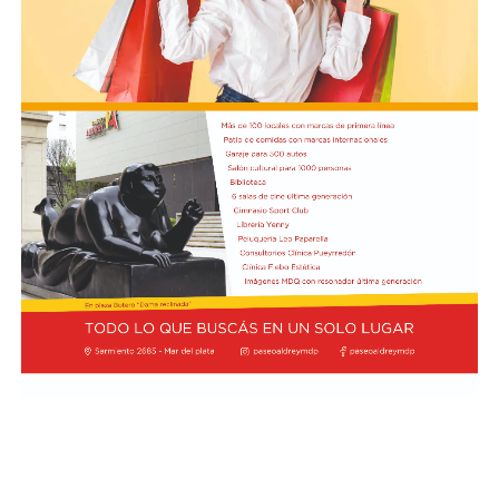
El presidente Javier Milei recibió el título de Doctor
Honoris Cau
sa.
Previamente, Milei participó del acto de juramentación
y toma de mando de la presidenta de Perú, Keiko
Fujimori, realizado en el Congreso de ese país, en el
marco de su visita oficial a Lima.
El presidente viajó acompañado por una comitiva
integrada por el canciller Pablo Quirno y la secretaria
general de la Presidencia, Karina Milei.
La actividad formó parte de la agenda oficial del
mandatario en territorio peruano, donde también
mantuvo encuentros institucionales con autoridades
locales.