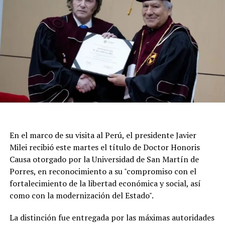
réplicas.
En el marco de su visita al Perú, el presidente Javier
Milei recibió este martes el título de Doctor Honoris
Causa otorgado por la Universidad de San Martín de
Porres, en reconocimiento a su "compromiso con el
fortalecimiento de la libertad económica y social, así
Según la reconstrucción realizada por los
como con la modernización del Estado".
investigadores, Pepa había pasado la noche del lunes en
Maldonado y luego se había ido hacia Punta del Este.
La distinción fue entregada por las máximas autoridades