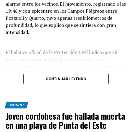
alarma entre los vecinos. El movimiento, registrado a las
19:46 y con epicentro en los Campos Flégreos entre
Pozzuoli y Quarto, tuvo apenas tres kilómetros de
profundidad, lo que explicó que se sintiera con gran
intensidad.
El balance oficial de la Protección Civil indicó que 26
personas resultaron heridas, de las cuales cinco
permanecen internadas por fracturas y traumatismos.
Además, por daños en distintos inmuebles se evacuó de
CONTINUAR LEYENDO
forma preventiva a unas 300 personas,
mayoritariamente residentes de Pozzuoli, la localidad
que sufrió el mayor impacto del sismo.
MUNDO
Las imágenes que circularon muestran
Joven cordobesa fue hallada muerta
desprendimientos de rocas y pilas de escombros; en
Pozzuoli parte de una construcción se vino abajo sobre
en una playa de Punta del Este
vehículos estacionados y quedó envuelta en polvo. En