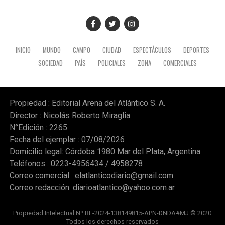
INICIO
MUNDO
CAMPO
CIUDAD
ESPECTÁCULOS
DEPORTES
SOCIEDAD
PAÍS
POLICIALES
ZONA
COMERCIALES
Propiedad : Editorial Arena del Atlántico S. A.
Director : Nicolás Roberto Miraglia
N°Edición : 2265
Fecha del ejemplar : 07/08/2026
Domicilio legal: Córdoba 1980 Mar del Plata, Argentina
Teléfonos : 0223-4956434 / 4958278
Correo comercial :
elatlanticodiario@gmail.com
Correo redacción:
diarioatlantico@yahoo.com.ar
Propiedad Intelectual Nº RL-2024-138149815-APN-DNDA#MJ © 2020
Todos los derechos reservados