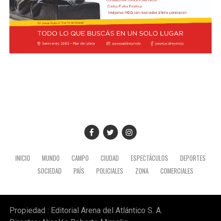
INICIO
MUNDO
CAMPO
CIUDAD
ESPECTÁCULOS
DEPORTES
SOCIEDAD
PAÍS
POLICIALES
ZONA
COMERCIALES
Propiedad : Editorial Arena del Atlántico S. A.