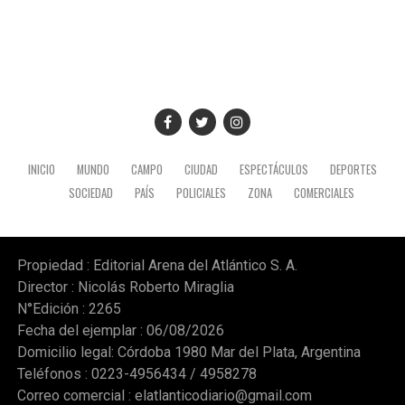
INICIO
MUNDO
CAMPO
CIUDAD
ESPECTÁCULOS
DEPORTES
SOCIEDAD
PAÍS
POLICIALES
ZONA
COMERCIALES
Propiedad : Editorial Arena del Atlántico S. A.
Director : Nicolás Roberto Miraglia
N°Edición : 2265
Fecha del ejemplar : 06/08/2026
Domicilio legal: Córdoba 1980 Mar del Plata, Argentina
Teléfonos : 0223-4956434 / 4958278
Correo comercial :
elatlanticodiario@gmail.com