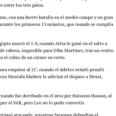
ro entre los tres palos.
no, con una fuerte batalla en el medio campo y un gran
durante los primeros 15 minutos, que cuando se cumplía
ipto marcó el 1-0, cuando Attia le ganó en el salto a
de cabeza, imposible para Dibu Martínez, tras un centro
 el cobro de un córner en corto.
ara empatar al 21’, cuando el árbitro señaló penalti
rtero Mostafa Shobeir le adivinó el disparo a Messi,
 cuando fue derribado en el área por Haissem Hassan, al
 por el VAR, pero Leo no lo pudo convertir.
ontinuó atacando; mientras faraones defendían el