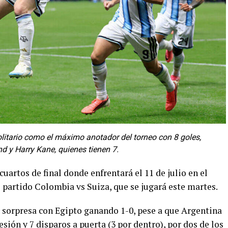
olitario como el máximo anotador del torneo con 8 goles,
d y Harry Kane, quienes tienen 7.
uartos de final donde enfrentará el 11 de julio en el
 partido Colombia vs Suiza, que se jugará este martes.
a sorpresa con Egipto ganando 1-0, pese a que Argentina
sión y 7 disparos a puerta (3 por dentro), por dos de los