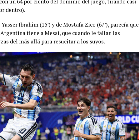
con un 64 por ciento del dominio del juego, tirando casi
or dentro).
e Yasser Ibrahim (15’) y de Mostafa Zico (67’), parecía que
 Argentina tiene a Messi, que cuando le fallan las
as del más allá para resucitar a los suyos.