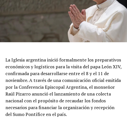
44,5% en el transcurso del último mes.
En cuanto a las proyecciones a doce meses, el 46,3% de
los relevados prevé que su nivel de actividad no
experimentará cambios significativos. Por otro lado, un
42,4% estima un escenario futuro más favorable, lo que
representa un avance de 4,7 puntos porcentuales en la
visión optimista respecto al mes anterior, mientras que
el 11,3% restante aguarda un deterioro en el
La Iglesia argentina inició formalmente los preparativos
desempeño de su negocio. Finalmente, en lo relativo a
económicos y logísticos para la visita del papa León XIV,
las decisiones de financiamiento, el 61,5% de los locales
confirmada para desarrollarse entre el 8 y el 11 de
juzgó que la coyuntura resulta desfavorable para
noviembre. A través de una comunicación oficial emitida
concretar nuevas inversiones de capital, en tanto que el
por la Conferencia Episcopal Argentina, el monseñor
14% la consideró oportuna y el 24,5% optó por no fijar
Raúl Pizarro anunció el lanzamiento de una colecta
una posición al respecto.
nacional con el propósito de recaudar los fondos
necesarios para financiar la organización y recepción
En el desglose por sectores, seis de las siete actividades
del Sumo Pontífice en el país.
relevadas mostraron retrocesos en la comparación
interanual. Los mayores descensos se concentraron en