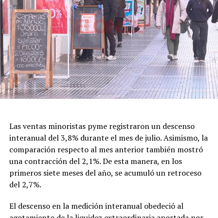
El nombre de la celebración también fue motivo de
debate. En 2020, Gabriel Lerner, entonces secretario
Nacional de Niñez, Adolescencia y Familia, había
planteado reemplazar la expresión “Día del Niño” con el
argumento de promover una mirada que contemplara la
diversidad de la niñez.
Con el nuevo decreto, la gestión de Milei decidió
recuperar formalmente la denominación tradicional,
una decisión que vuelve a poner en discusión el
significado cultural y simbólico de la fecha.
Las ventas minoristas pyme registraron un descenso
interanual del 3,8% durante el mes de julio. Asimismo, la
comparación respecto al mes anterior también mostró
una contracción del 2,1%. De esta manera, en los
primeros siete meses del año, se acumuló un retroceso
del 2,7%.
El descenso en la medición interanual obedeció al
agotamiento de la liquidez extraordinaria aportada por