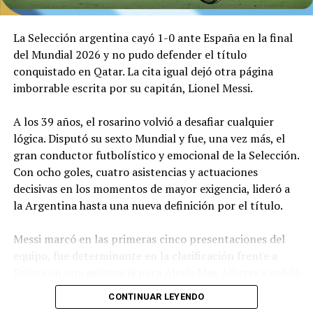
El arquero argentino debió seguir interviniendo. Tras
La Selección argentina cayó 1-0 ante España en la final
dos remates desde afuera del área de Rodri y de Cubarsí,
del Mundial 2026 y no pudo defender el título
otra vez Dibu dijo presente para mantener el cero.
conquistado en Qatar. La cita igual dejó otra página
imborrable escrita por su capitán, Lionel Messi.
Sobre el final, Enzo Fernández vio la segunda amarilla y
Argentina se quedó con 10 antes del tiempo
A los 39 años, el rosarino volvió a desafiar cualquier
suplementario, que llegó luego de una tremenda atajada
lógica. Disputó su sexto Mundial y fue, una vez más, el
de Dibu luego de un tiro libre de Yamal.
gran conductor futbolístico y emocional de la Selección.
Con ocho goles, cuatro asistencias y actuaciones
decisivas en los momentos de mayor exigencia, lideró a
Argentina aguantaba en el alargue con uno menos. Sin
la Argentina hasta una nueva definición por el título.
embargo, una pelota cruzada al segundo palo encontró
a Williams, quien la bajó hacia el centro para el gol de
Messi marcó en las primeras cinco presentaciones del
Ferrán que decretó el 1-0.
equipo, fue determinante en la clasificación frente a
Suiza con una asistencia para Alexis Mac Allister y volvió
a aparecer en la inolvidable remontada frente a
Segunda final para esta Selección que se ganó el orgullo
CONTINUAR LEYENDO
Inglaterra, cuando asistió a Enzo Fernández y Lautaro
y el cariño de toda su gente. Esta vez no hubo estrella,