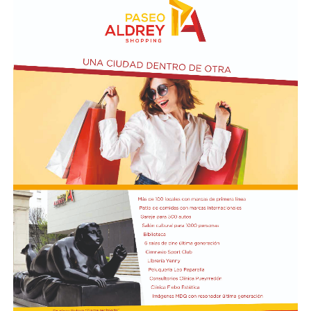
10 a 12 en la Biblioteca de Autores Marplatenses,
ubicada en el primer piso del edificio.
Actividades en el marco del Mes de la Niñez
En relación al Ciclo Mes de la Niñez, este viernes 7 de
agosto a las 17:30 se presentarán “Los cuentos de
Charo” y la narración de poesías populares infantiles a
cargo de María del Rosario Gerez Martínez.
En tanto, el viernes 21 a las 17:30 se desarrollará “El
Cerebro Mágico: construyendo preguntas, respuestas y
circuitos”, a cargo de María Paula Algote. Se trata de un
taller práctico de arte, ciencia y tecnología en el que al
finalizar cada participante se lleva su propia creación
terminada. Es una actividad arancelada (incluye
materiales) destinada a niños a partir de los 6 años.
Los participantes menores de 8 años deberán asistir
acompañados por una persona adulta (menores