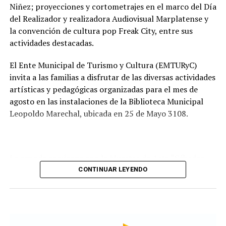
Tras la apertura de sobres, el expediente continuará su
Niñez; proyecciones y cortometrajes en el marco del Día
recorrido administrativo con la intervención de la
del Realizador y realizadora Audiovisual Marplatense y
Comisión de Estudio de Ofertas y Adjudicación, que
la convención de cultura pop Freak City, entre sus
tendrá a su cargo la evaluación de las propuestas
actividades destacadas.
presentadas por las empresas interesadas en ejecutar la
obra.
El Ente Municipal de Turismo y Cultura (EMTURyC)
invita a las familias a disfrutar de las diversas actividades
artísticas y pedagógicas organizadas para el mes de
agosto en las instalaciones de la Biblioteca Municipal
Leopoldo Marechal, ubicada en 25 de Mayo 3108.
La agenda comienza con la Muestra de Arte “Sábados
Culturales”, a cargo del grupo Cul Mardel, que se podrá
CONTINUAR LEYENDO
visitar del 3 al 14 de agosto de manera gratuita.
Asimismo, se realizará el Taller de Escritura Expresiva
coordinado por Sandra López Maidana, los miércoles de