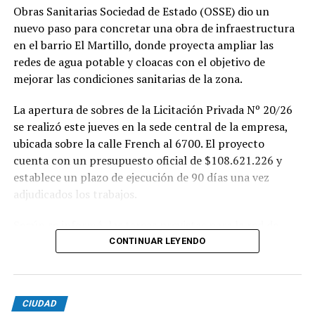
Obras Sanitarias Sociedad de Estado (OSSE) dio un
nuevo paso para concretar una obra de infraestructura
en el barrio El Martillo, donde proyecta ampliar las
redes de agua potable y cloacas con el objetivo de
mejorar las condiciones sanitarias de la zona.
La apertura de sobres de la Licitación Privada Nº 20/26
se realizó este jueves en la sede central de la empresa,
ubicada sobre la calle French al 6700. El proyecto
cuenta con un presupuesto oficial de $108.621.226 y
establece un plazo de ejecución de 90 días una vez
adjudicados los trabajos.
Según se informó, las tareas previstas para la red de
agua potable incluyen la colocación de unos 355 metros
CONTINUAR LEYENDO
de cañerías de PVC, la instalación de válvulas y la
ejecución de 29 conexiones domiciliarias. Los trabajos se
desarrollarán en distintos sectores comprendidos por
CIUDAD
las calles Pehuajó, Sicilia, Génova y Génova Bis.