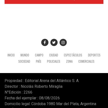
INICIO
MUNDO
CAMPO
CIUDAD
ESPECTÁCULOS
DEPORTES
SOCIEDAD
PAÍS
POLICIALES
ZONA
COMERCIALES
Propiedad : Editorial Arena del Atlántico S. A.
Director : Nicolás Roberto Miraglia
N°Edición : 2266
Fecha del ejemplar : 08/08/2026
Domicilio legal: Córdoba 1980 Mar del Plata, Argentina