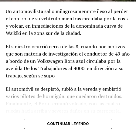
Un automovilista salio milagrosamenmte ileso al perder
el control de su vehículo mientras circulaba por la costa
y volcar, en inmediaciones de la denominada curva de
Waikiki en la zona sur de la ciudad.
El siniestro ocurrió cerca de las 8, cuando por motivos
que son materia de investigación el conductor de 49 año
a bordo de un Volkswagen Bora azul circulaba por la
avenida De los Trabajadores al 4000, en dirección a su
trabajo, según se supo
El automóvil se despistó, subió a la vereda y embistió
varios pilotes de hormigón, que quedaron destruidos.
Finalmente, el Bora terminó volcado, con las cuatro
ruedas hacia arriba y severos daños en su carrocería.
Ante el violento impacto, personal médico, Defensa
CONTINUAR LEYENDO
Civil, Tránsito y efectivos policiales realizaron un