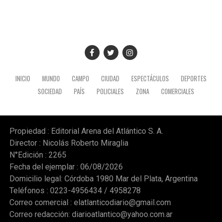
INICIO
MUNDO
CAMPO
CIUDAD
ESPECTÁCULOS
DEPORTES
SOCIEDAD
PAÍS
POLICIALES
ZONA
COMERCIALES
Propiedad : Editorial Arena del Atlántico S. A.
Director : Nicolás Roberto Miraglia
N°Edición : 2265
Fecha del ejemplar : 06/08/2026
Domicilio legal: Córdoba 1980 Mar del Plata, Argentina
Teléfonos : 0223-4956434 / 4958278
Correo comercial :
elatlanticodiario@gmail.com
Correo redacción:
diarioatlantico@yahoo.com.ar