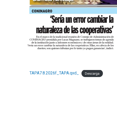
TAPA7.8.2026f_TAPA.qxd_
Descarga