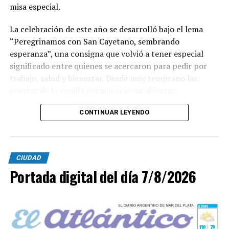
misa especial.
La celebración de este año se desarrolló bajo el lema
“Peregrinamos con San Cayetano, sembrando
esperanza”, una consigna que volvió a tener especial
significado entre quienes se acercaron para pedir por
trabajo, salud y bienestar. Desde muy temprano las
puertas de la capilla permanecieron abiertas.
La imagen del santo salió del santuario de Moreno al
CONTINUAR LEYENDO
6700 y fue acompañada por una multitud que recorrió
las calles del barrio. Grandes, jóvenes y niños y fieles se
sumaron al recorrido con banderas, espigas y distintas
CIUDAD
expresiones de fe.
Portada digital del día 7/8/2026
En paralelo, distintos gremios y organizaciones sociales
se sumaron bajo las consignas de paz, pan, tierra, techo
y trabajo, para visibilizar la situación de trabajadores y
desocupados.