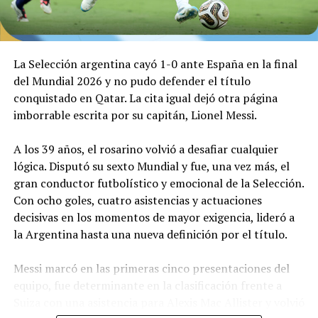
cabezazo de Ferrán Tórres, ambas bien controladas por
Dibu Martínez.
El arquero argentino debió seguir interviniendo. Tras
La Selección argentina cayó 1-0 ante España en la final
dos remates desde afuera del área de Rodri y de Cubarsí,
del Mundial 2026 y no pudo defender el título
otra vez Dibu dijo presente para mantener el cero.
conquistado en Qatar. La cita igual dejó otra página
imborrable escrita por su capitán, Lionel Messi.
Sobre el final, Enzo Fernández vio la segunda amarilla y
Argentina se quedó con 10 antes del tiempo
A los 39 años, el rosarino volvió a desafiar cualquier
suplementario, que llegó luego de una tremenda atajada
lógica. Disputó su sexto Mundial y fue, una vez más, el
de Dibu luego de un tiro libre de Yamal.
gran conductor futbolístico y emocional de la Selección.
Con ocho goles, cuatro asistencias y actuaciones
decisivas en los momentos de mayor exigencia, lideró a
Argentina aguantaba en el alargue con uno menos. Sin
la Argentina hasta una nueva definición por el título.
embargo, una pelota cruzada al segundo palo encontró
a Williams, quien la bajó hacia el centro para el gol de
Messi marcó en las primeras cinco presentaciones del
Ferrán que decretó el 1-0.
equipo, fue determinante en la clasificación frente a
Suiza con una asistencia para Alexis Mac Allister y volvió