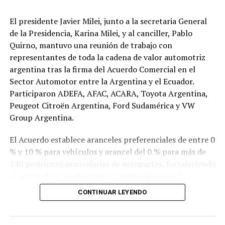
El presidente Javier Milei, junto a la secretaria General
de la Presidencia, Karina Milei, y al canciller, Pablo
Quirno, mantuvo una reunión de trabajo con
representantes de toda la cadena de valor automotriz
argentina tras la firma del Acuerdo Comercial en el
Sector Automotor entre la Argentina y el Ecuador.
Participaron ADEFA, AFAC, ACARA, Toyota Argentina,
Peugeot Citroën Argentina, Ford Sudamérica y VW
Group Argentina.
El Acuerdo establece aranceles preferenciales de entre 0
% y 10 % para vehículos y arancel del 0 % para más de
140 posiciones arancelarias de autopartes, fortaleciendo
el acceso de la producción argentina al mercado
ecuatoriano.
CONTINUAR LEYENDO
Las nuevas condiciones permitirán más que duplicar las
exportaciones argentinas de vehículos a Ecuador,