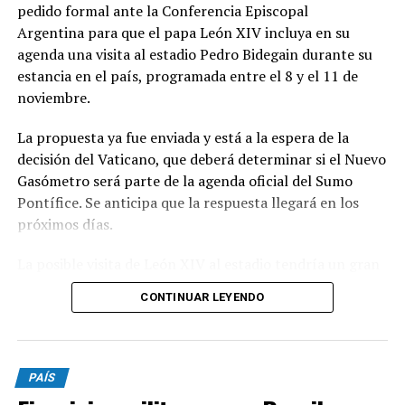
pedido formal ante la Conferencia Episcopal
Argentina para que el papa León XIV incluya en su
agenda una visita al estadio Pedro Bidegain durante su
estancia en el país, programada entre el 8 y el 11 de
noviembre.
La propuesta ya fue enviada y está a la espera de la
decisión del Vaticano, que deberá determinar si el Nuevo
Gasómetro será parte de la agenda oficial del Sumo
Pontífice. Se anticipa que la respuesta llegará en los
próximos días.
La posible visita de León XIV al estadio tendría un gran
significado simbólico para San Lorenzo, dado el
CONTINUAR LEYENDO
histórico vínculo entre la institución y la Iglesia
Católica.
El club fue fundado por el padre Lorenzo Massa y
PAÍS
mantiene una conexión cercana con Jorge Bergoglio,