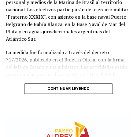
personal y medios de la Marina de Brasil al territorio
nacional. Los efectivos participarán del ejercicio militar
"Fraterno XXXIX", con asiento en la base naval Puerto
Belgrano de Bahía Blanca, en la Base Naval de Mar del
Plata y en aguas jurisdiccionales argentinas del
Atlántico Sur.
La medida fue formalizada a través del decreto
717/2026, publicado en el Boletín Oficial con la firma
del jefe de Estado y sus ministros. Las actividades están
Si se concreta, la visita del Sumo Pontífice sería un
programadas para realizarse entre el 10 y el 24 de
hecho histórico tanto para la institución como para el
agosto.
fútbol argentino.
CONTINUAR LEYENDO
Este ejercicio combinado se realiza de forma anual desde
El Papa llegará a la Argentina en noviembre, en el
1978 y busca incrementar el adiestramiento y la
marco de una gira que también incluye Uruguay y Perú,
interoperabilidad en operaciones navales y anfibias.
donde visitará Buenos Aires, Luján y Córdoba, marcando
Según los considerandos del decreto, el fin es
así la primera visita de un Pontífice a la Argentina en 40
estandarizar y simplificar los procesos de planeamiento
años.
entre ambas armadas.