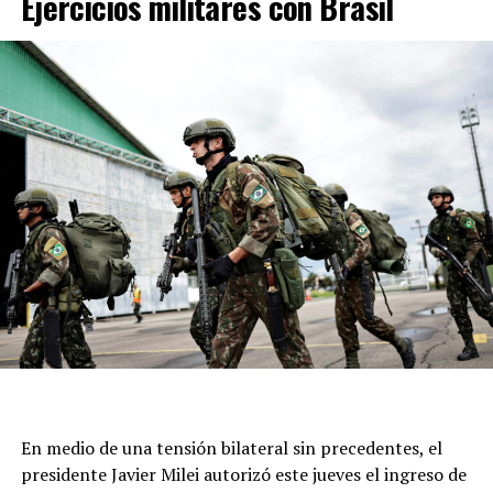
Ejercicios militares con Brasil
conocido hincha y uno de los socios más representativos
del Ciclón.
Además, León XIV, como sucesor de Francisco, podría
rendir un homenaje implícito al legado de Bergoglio,
quien es considerado un referente de la Iglesia Católica.
En medio de una tensión bilateral sin precedentes, el
presidente Javier Milei autorizó este jueves el ingreso de