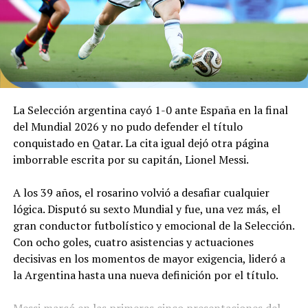
intentando ser inteligente para evitar los avances del
rival. La primera de peligro del complemento fue un
remate de media distancia de Dani Olmo, seguido de un
cabezazo de Ferrán Tórres, ambas bien controladas por
Dibu Martínez.
El arquero argentino debió seguir interviniendo. Tras
La Selección argentina cayó 1-0 ante España en la final
dos remates desde afuera del área de Rodri y de Cubarsí,
del Mundial 2026 y no pudo defender el título
otra vez Dibu dijo presente para mantener el cero.
conquistado en Qatar. La cita igual dejó otra página
imborrable escrita por su capitán, Lionel Messi.
Sobre el final, Enzo Fernández vio la segunda amarilla y
Argentina se quedó con 10 antes del tiempo
A los 39 años, el rosarino volvió a desafiar cualquier
suplementario, que llegó luego de una tremenda atajada
lógica. Disputó su sexto Mundial y fue, una vez más, el
de Dibu luego de un tiro libre de Yamal.
gran conductor futbolístico y emocional de la Selección.
Con ocho goles, cuatro asistencias y actuaciones
decisivas en los momentos de mayor exigencia, lideró a
Argentina aguantaba en el alargue con uno menos. Sin
la Argentina hasta una nueva definición por el título.
embargo, una pelota cruzada al segundo palo encontró
a Williams, quien la bajó hacia el centro para el gol de