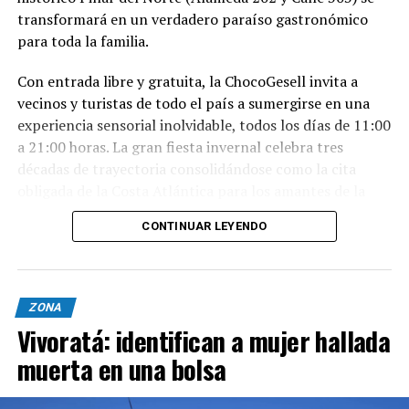
transformará en un verdadero paraíso gastronómico
para toda la familia.
Con entrada libre y gratuita, la ChocoGesell invita a
vecinos y turistas de todo el país a sumergirse en una
experiencia sensorial inolvidable, todos los días de 11:00
a 21:00 horas. La gran fiesta invernal celebra tres
décadas de trayectoria consolidándose como la cita
obligada de la Costa Atlántica para los amantes de la
buena repostería, el paisaje natural y la tradición
CONTINUAR LEYENDO
geselina.
Sabores, espectáculos y naturaleza en un solo lugar
Nacida en 1996, la fiesta reúne este año al talento de los
ZONA
mejores expositores, maestros chocolateros y
Vivoratá: identifican a mujer hallada
reposteros de Villa Gesell y de todo el país. Los
muerta en una bolsa
asistentes podrán disfrutar de un abanico de propuestas
para cada integrante de la familia: