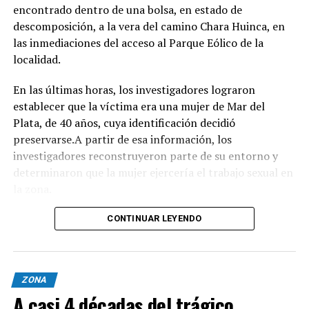
caliente mientras se disfruta de buena música es el plan
encontrado dentro de una bolsa, en estado de
perfecto para escaparse de la rutina este fin de semana
descomposición, a la vera del camino Chara Huinca, en
largo.
las inmediaciones del acceso al Parque Eólico de la
localidad.
INFORMACIÓN GENERAL DEL EVENTO
En las últimas horas, los investigadores lograron
Evento: 30° Fiesta Nacional del Chocolate Artesanal
establecer que la víctima era una mujer de Mar del
(ChocoGesell)
Plata, de 40 años, cuya identificación decidió
Fecha: Fin de semana largo del 17 de Agosto de 2026
preservarse.A partir de esa información, los
Horario: De 11:00 a 21:00 hs.
investigadores reconstruyeron parte de su entorno y
Lugar: Pinar del Norte (Alameda 202 y Calle 303, Villa
determinaron que la mujer ejercería el trabajo sexual en
Gesell)
la zona.
Acceso: Libre y gratuito para toda la comunidad y
visitantes
Según el portal Mi8, pese a que la escena donde fue
CONTINUAR LEYENDO
encontrado el cuerpo presenta características
compatibles con un homicidio, el fiscal Ramiro Anchou
mantiene la causa caratulada como "averiguación de
ZONA
causales de muerte", ya que los estudios forenses todavía
A casi 4 décadas del trágico
no lograron determinar con precisión cómo fue