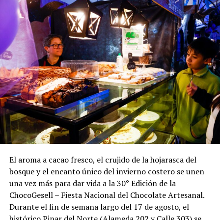
El aroma a cacao fresco, el crujido de la hojarasca del
bosque y el encanto único del invierno costero se unen
una vez más para dar vida a la 30° Edición de la
ChocoGesell – Fiesta Nacional del Chocolate Artesanal.
Durante el fin de semana largo del 17 de agosto, el
histórico Pinar del Norte (Alameda 202 y Calle 303) se