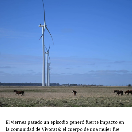
Clases Magistrales y Demostraciones: Exhibiciones
gastronómicas sin costo a cargo de reconocidos
pasteleros que compartirán los secretos del chocolate.
Gran Patio Cervecero: El espacio ideal para combinar los
mejores sabores salados con cervezas artesanales
locales.
Concursos y Premiaciones: Certamen a la "Mejor Pieza
de Chocolate" y al "Mejor Postre", sumado a grandes
sorteos en vivo.
Feria de Artesanos y Emprendedores: Un paseo cultural
repleto de arte y diseño local cobijado por el histórico
pinar.
Espectáculos y Área Kids: Shows de artistas locales e
invitados en el escenario principal, junto a una zona
dedicada exclusivamente al entretenimiento infantil con
juegos e inflables.
Respirar el aire puro del bosque, recorrer las históricas
El viernes pasado un episodio generó fuerte impacto en
arboledas y dejarse tentar por una taza de chocolate
la comunidad de Vivoratá: el cuerpo de una mujer fue