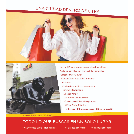
Domingo José Taraborelli, quien falleció trágicamente
en la ruta 88, a pocos kilómetros de Quequén.
Junto con el intendente de Necochea habían muerto
tres docentes que, luego se supo, habían subido a su
automóvil pocos kilómetros antes, donde se hallaban
haciendo dedo. La colisión frontal resultó letal: sólo
sobrevivió el chofer del camión.
El hall del Palacio Comunal fue el lugar donde velaron
sus restos y ante el cual desfiló todo el arco político de
aquel momento, incluyendo a la camada de jóvenes que
habían dado sus primeros pasos en el peronismo, bajo
el liderazgo de “Coco” Taraborelli como conductor. Y el
vicegobernador Luis Macaya, que acompañó sus restos
hasta la despedida final.
Antes de ser inhumados sus restos en el cementerio
municipal, el féretro fue transportado hacia la