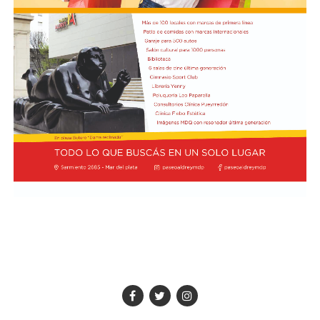
El hall del Palacio Comunal fue el lugar donde velaron
sus restos y ante el cual desfiló todo el arco político de
aquel momento, incluyendo a la camada de jóvenes que
habían dado sus primeros pasos en el peronismo, bajo
el liderazgo de “Coco” Taraborelli como conductor. Y el
vicegobernador Luis Macaya, que acompañó sus restos
hasta la despedida final.
Antes de ser inhumados sus restos en el cementerio
municipal, el féretro fue transportado hacia la
Parroquia de los Padres Capuchinos, donde ofició una
misa el padre Raimundo Ferster, de indisimulada
ideología peronista. De allí el cortejo fúnebre partió
hacia el cementerio: en gran parte del trayecto había
vecinos saludando. Fue conmovedor.
Taraborelli fue el primer intendente de Necochea
surgido del voto popular tras la negra noche de la