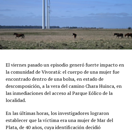
sorteos en vivo.
Feria de Artesanos y Emprendedores: Un paseo cultural
repleto de arte y diseño local cobijado por el histórico
pinar.
Espectáculos y Área Kids: Shows de artistas locales e
invitados en el escenario principal, junto a una zona
dedicada exclusivamente al entretenimiento infantil con
juegos e inflables.
Respirar el aire puro del bosque, recorrer las históricas
El viernes pasado un episodio generó fuerte impacto en
arboledas y dejarse tentar por una taza de chocolate
la comunidad de Vivoratá: el cuerpo de una mujer fue
caliente mientras se disfruta de buena música es el plan
encontrado dentro de una bolsa, en estado de
perfecto para escaparse de la rutina este fin de semana
descomposición, a la vera del camino Chara Huinca, en
largo.
las inmediaciones del acceso al Parque Eólico de la
localidad.
INFORMACIÓN GENERAL DEL EVENTO
En las últimas horas, los investigadores lograron
Evento: 30° Fiesta Nacional del Chocolate Artesanal
establecer que la víctima era una mujer de Mar del
(ChocoGesell)
Plata, de 40 años, cuya identificación decidió
Fecha: Fin de semana largo del 17 de Agosto de 2026