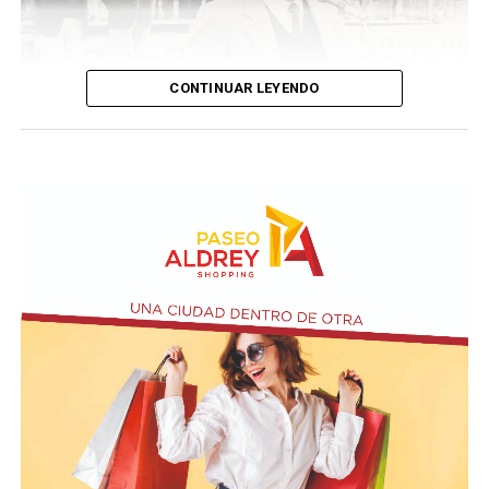
CONTINUAR LEYENDO
Taraborelli en un acto
El vendero 13 de agosto se cumplen 38 años de la
desaparición física del ex intendente de Necochea,
Domingo José Taraborelli, quien falleció trágicamente
en la ruta 88, a pocos kilómetros de Quequén.
Junto con el intendente de Necochea habían muerto
tres docentes que, luego se supo, habían subido a su
automóvil pocos kilómetros antes, donde se hallaban
haciendo dedo. La colisión frontal resultó letal: sólo
sobrevivió el chofer del camión.