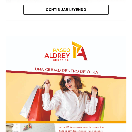
CONTINUAR LEYENDO
Taraborelli en un acto
El vendero 13 de agosto se cumplen 38 años de la
desaparición física del ex intendente de Necochea,
Domingo José Taraborelli, quien falleció trágicamente
en la ruta 88, a pocos kilómetros de Quequén.
Junto con el intendente de Necochea habían muerto
tres docentes que, luego se supo, habían subido a su
automóvil pocos kilómetros antes, donde se hallaban
haciendo dedo. La colisión frontal resultó letal: sólo
sobrevivió el chofer del camión.
El hall del Palacio Comunal fue el lugar donde velaron