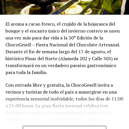
El aroma a cacao fresco, el crujido de la hojarasca del
bosque y el encanto único del invierno costero se unen
una vez más para dar vida a la 30° Edición de la
ChocoGesell – Fiesta Nacional del Chocolate Artesanal.
Durante el fin de semana largo del 17 de agosto, el
histórico Pinar del Norte (Alameda 202 y Calle 303) se
transformará en un verdadero paraíso gastronómico
para toda la familia.
Con entrada libre y gratuita, la ChocoGesell invita a
vecinos y turistas de todo el país a sumergirse en una
experiencia sensorial inolvidable, todos los días de 11:00
a 21:00 horas. La gran fiesta invernal celebra tres
décadas de trayectoria consolidándose como la cita
obligada de la Costa Atlántica para los amantes de la
buena repostería, el paisaje natural y la tradición