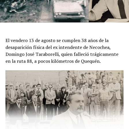
intentan reconstruir sus últimos movimientos,
establecer con quiénes tuvo contacto antes de
desaparecer y determinar quién abandonó el cuerpo en
ese sector rural del partido de Mar Chiquita.
El descubrimiento del cadáver ocurrió el viernes pasado,
El vendero 13 de agosto se cumplen 38 años de la
cuando un hombre que recorría la zona junto a sus
desaparición física del ex intendente de Necochea,
perros advirtió una bolsa ubicada junto a una zanja.
Domingo José Taraborelli, quien falleció trágicamente
Alertado por el comportamiento de los animales, se
en la ruta 88, a pocos kilómetros de Quequén.
acercó y comprobó que contenía restos humanos. DIB