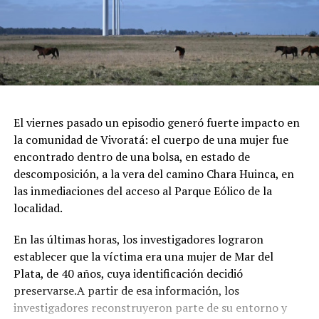
repleto de arte y diseño local cobijado por el histórico
pinar.
Espectáculos y Área Kids: Shows de artistas locales e
invitados en el escenario principal, junto a una zona
dedicada exclusivamente al entretenimiento infantil con
juegos e inflables.
Respirar el aire puro del bosque, recorrer las históricas
El viernes pasado un episodio generó fuerte impacto en
arboledas y dejarse tentar por una taza de chocolate
la comunidad de Vivoratá: el cuerpo de una mujer fue
caliente mientras se disfruta de buena música es el plan
encontrado dentro de una bolsa, en estado de
perfecto para escaparse de la rutina este fin de semana
descomposición, a la vera del camino Chara Huinca, en
largo.
las inmediaciones del acceso al Parque Eólico de la
localidad.
INFORMACIÓN GENERAL DEL EVENTO
En las últimas horas, los investigadores lograron
Evento: 30° Fiesta Nacional del Chocolate Artesanal
establecer que la víctima era una mujer de Mar del
(ChocoGesell)
Plata, de 40 años, cuya identificación decidió
Fecha: Fin de semana largo del 17 de Agosto de 2026
preservarse.A partir de esa información, los
Horario: De 11:00 a 21:00 hs.
investigadores reconstruyeron parte de su entorno y
Lugar: Pinar del Norte (Alameda 202 y Calle 303, Villa