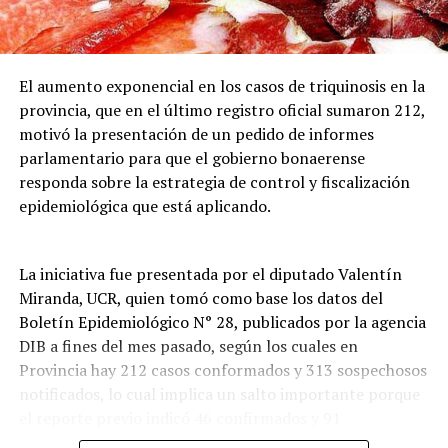
El aumento exponencial en los casos de triquinosis en la
provincia, que en el último registro oficial sumaron 212,
motivó la presentación de un pedido de informes
parlamentario para que el gobierno bonaerense
responda sobre la estrategia de control y fiscalización
epidemiológica que está aplicando.
La iniciativa fue presentada por el diputado Valentín
Miranda, UCR, quien tomó como base los datos del
Boletín Epidemiológico N° 28, publicados por la agencia
El aviso naranja, que implica riesgo de fenómenos
DIB a fines del mes pasado, según los cuales en
peligrosos para la población y la infraestructura, rige
Provincia hay 212 casos conformados y 313 sospechosos
para sectores de Buenos Aires (incluido el AMBA), Entre
notificados, lo cual implica un salto importante porque
Ríos, Santa Fe, Córdoba y Corrientes, donde se prevén
el reporte previo indicó 46 confirmados y 91
ráfagas muy intensas, actividad eléctrica frecuente y
reportados.
acumulaciones de agua que podrían rondar entre los 50