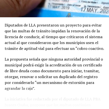
de trabajo conjunto entre el Ministerio de Desarrollo
Frente a esta combinación de agua y ráfagas, las
Agrario, el Ministerio de Salud, los 135 municipios y los
autoridades aconsejan evitar la circulación innecesaria
sectores productores.
en la vía pública, retirar objetos que puedan ser
arrastrados por las corrientes de aire y mantenerse
Diputados de LLA presentaron un proyecto para evitar
En ese sentido, Miranda sostuvo que: "Los números del
alejados de arbolados y postes de cableado eléctrico.
que las multas de tránsito impidan la renovación de la
propio Ministerio de Salud demuestran un franco
licencia de conducir, al tiempo que criticaron el sistema
aumento de la enfermedad. Buscamos datos concretos
El resto del territorio bonaerense, además de
actual al que consideraron que los municipios usen el
para colaborar desde la Legislatura en la prevención y
prácticamente todo el centro y el norte del país,
trámite de aptitud vial para efectuar un “cobro coactivo.
control del avance de la triquinosis, protegiendo la
permanecen bajo una alerta amarilla por vientos
salud de todos los bonaerenses".
fuertes.
La propuesta señala que ninguna autoridad provincial o
municipal podrá exigir la acreditación de un certificado
de libre deuda como documento para iniciar, tramitar,
Tras el paso de este temporal, de cara al fin de semana,
otorgar, renovar o solicitar un duplicado del registro
se dará un fuerte descenso de las temperaturas, que
por considerarlo “un mecanismo de extorsión para
volverán a mínimas cercanas a los 5 grados y máximas
agrandar la caja”.
no mucho más elevadas que los 10 grados en territorio
bonaerense.
La iniciativa fue redactada por el diputado de LLA PBA
Juanes Osaba, propone que las multas continúen
Según precisó el meteorólogo Leonardo De Benedictis