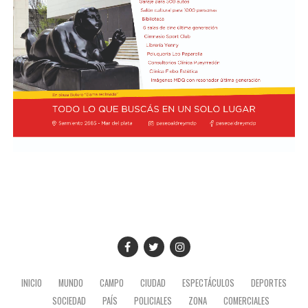
licencia en una herramienta de recaudación”, explicó
Osaba.
La propuesta establece que ninguna autoridad
provincial o municipal podrá exigir la acreditación de un
certificado de libre deuda como requisito para iniciar,
tramitar, otorgar, renovar o solicitar un duplicado del
registro.
También dispone que las actas de comprobación,
infracciones en trámite y multas impagas que no hayan
sido juzgadas o no cuenten con una sentencia firme y
ejecutoriada no podrán impedir la realización del
trámite. En esos casos, el organismo encargado de emitir
la licencia podrá informar al solicitante sobre el estado
de sus antecedentes, pero esa comunicación tendrá
únicamente carácter informativo.
INICIO
MUNDO
CAMPO
CIUDAD
ESPECTÁCULOS
DEPORTES
El Estado, por su parte, conservará sus facultades para
SOCIEDAD
PAÍS
POLICIALES
ZONA
COMERCIALES