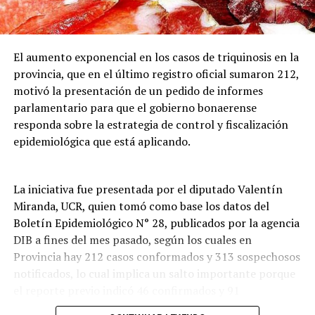
El aumento exponencial en los casos de triquinosis en la
provincia, que en el último registro oficial sumaron 212,
motivó la presentación de un pedido de informes
parlamentario para que el gobierno bonaerense
responda sobre la estrategia de control y fiscalización
epidemiológica que está aplicando.
La iniciativa fue presentada por el diputado Valentín
Miranda, UCR, quien tomó como base los datos del
Boletín Epidemiológico N° 28, publicados por la agencia
El aviso naranja, que implica riesgo de fenómenos
DIB a fines del mes pasado, según los cuales en
peligrosos para la población y la infraestructura, rige
Provincia hay 212 casos conformados y 313 sospechosos
para sectores de Buenos Aires (incluido el AMBA), Entre
notificados, lo cual implica un salto importante porque
Ríos, Santa Fe, Córdoba y Corrientes, donde se prevén
el reporte previo indicó 46 confirmados y 91
ráfagas muy intensas, actividad eléctrica frecuente y
reportados.
acumulaciones de agua que podrían rondar entre los 50