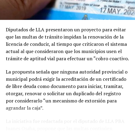
de trabajo conjunto entre el Ministerio de Desarrollo
Frente a esta combinación de agua y ráfagas, las
Agrario, el Ministerio de Salud, los 135 municipios y los
autoridades aconsejan evitar la circulación innecesaria
sectores productores.
en la vía pública, retirar objetos que puedan ser
arrastrados por las corrientes de aire y mantenerse
Diputados de LLA presentaron un proyecto para evitar
En ese sentido, Miranda sostuvo que: "Los números del
alejados de arbolados y postes de cableado eléctrico.
que las multas de tránsito impidan la renovación de la
propio Ministerio de Salud demuestran un franco
licencia de conducir, al tiempo que criticaron el sistema
aumento de la enfermedad. Buscamos datos concretos
El resto del territorio bonaerense, además de
actual al que consideraron que los municipios usen el
para colaborar desde la Legislatura en la prevención y
prácticamente todo el centro y el norte del país,
trámite de aptitud vial para efectuar un “cobro coactivo.
control del avance de la triquinosis, protegiendo la
permanecen bajo una alerta amarilla por vientos
salud de todos los bonaerenses".
fuertes.
La propuesta señala que ninguna autoridad provincial o
municipal podrá exigir la acreditación de un certificado
de libre deuda como documento para iniciar, tramitar,
Tras el paso de este temporal, de cara al fin de semana,
otorgar, renovar o solicitar un duplicado del registro
se dará un fuerte descenso de las temperaturas, que
por considerarlo “un mecanismo de extorsión para
volverán a mínimas cercanas a los 5 grados y máximas
agrandar la caja”.
no mucho más elevadas que los 10 grados en territorio
bonaerense.
La iniciativa fue redactada por el diputado de LLA PBA
Juanes Osaba, propone que las multas continúen
Según precisó el meteorólogo Leonardo De Benedictis