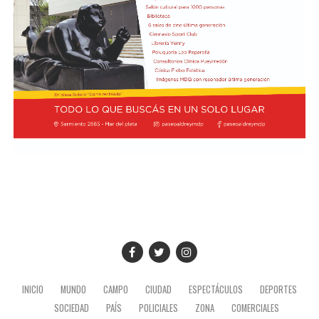
licencia en una herramienta de recaudación”, explicó
Osaba.
La propuesta establece que ninguna autoridad
provincial o municipal podrá exigir la acreditación de un
certificado de libre deuda como requisito para iniciar,
tramitar, otorgar, renovar o solicitar un duplicado del
registro.
También dispone que las actas de comprobación,
infracciones en trámite y multas impagas que no hayan
sido juzgadas o no cuenten con una sentencia firme y
ejecutoriada no podrán impedir la realización del
trámite. En esos casos, el organismo encargado de emitir
la licencia podrá informar al solicitante sobre el estado
de sus antecedentes, pero esa comunicación tendrá
únicamente carácter informativo.
INICIO
MUNDO
CAMPO
CIUDAD
ESPECTÁCULOS
DEPORTES
El Estado, por su parte, conservará sus facultades para
SOCIEDAD
PAÍS
POLICIALES
ZONA
COMERCIALES