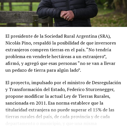
macroeconómicos, como la baja de la inflación, el
equilibrio fiscal, la estabilidad cambiaria y la reducción
del riesgo país, remarcando que la actividad genera más
de 4 millones de empleos. Sin embargo, alertó sobre el
mal estado de los caminos rurales, la necesidad de
El presidente de la Sociedad Rural Argentina (SRA),
reactivar trenes y puertos, y reclamó un plan de
Nicolás Pino, respaldó la posibilidad de que inversores
infraestructura para prevenir inundaciones en la cuenca
extranjeros compren tierras en el país. “No tendría
del Salado.
problema en venderle hectáreas a un extranjero”,
afirmó, y agregó que esas personas “no se van a llevar
un pedazo de tierra para algún lado”.
Hacia el cierre, Nicolás Pino defendió que los servicios
ecosistémicos pertenecen legítimamente a la propiedad
El proyecto, impulsado por el ministro de Desregulación
privada del productor agropecuario.
y Transformación del Estado, Federico Sturzenegger,
propone modificar la actual Ley de Tierras Rurales,
Sostuvo que en el país no existen los denominados
sancionada en 2011. Esa norma establece que la
“bienes comunes”, sino únicamente bienes públicos o
titularidad extranjera no puede superar el 15% de las
privados, y concluyó pidiendo confianza en un sector
tierras rurales del país, de cada provincia y de cada
que proyecta una revolución agropecuaria digital basada
departamento o municipio, y que una misma
en tecnología y datos.