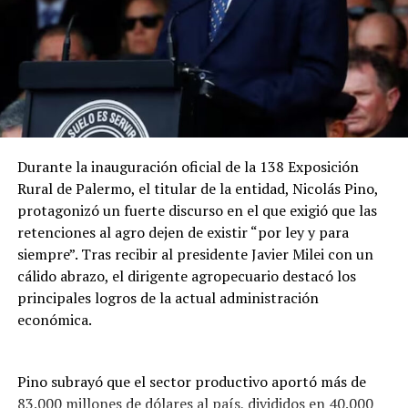
Enrique señaló que “la gente que vive en la ciudad
también trabaja en el sector rural de distintas formas y
los recursos económicos que genera el campo se vuelcan
en la ciudad. Además, dentro del sector rural hay
pueblos, escuelas y muchas actividades que dependen de
esos caminos”.DIB
Durante la inauguración oficial de la 138 Exposición
Rural de Palermo, el titular de la entidad, Nicolás Pino,
protagonizó un fuerte discurso en el que exigió que las
retenciones al agro dejen de existir “por ley y para
siempre”. Tras recibir al presidente Javier Milei con un
cálido abrazo, el dirigente agropecuario destacó los
principales logros de la actual administración
económica.
Pino subrayó que el sector productivo aportó más de
83.000 millones de dólares al país, divididos en 40.000