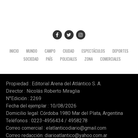
Sostuvo que en el país no existen los denominados
“bienes comunes”, sino únicamente bienes públicos o
privados, y concluyó pidiendo confianza en un sector
que proyecta una revolución agropecuaria digital basada
en tecnología y datos.
Gentileza radio Mitre
INICIO
MUNDO
CAMPO
CIUDAD
ESPECTÁCULOS
DEPORTES
SOCIEDAD
PAÍS
POLICIALES
ZONA
COMERCIALES
Propiedad : Editorial Arena del Atlántico S. A.
Director : Nicolás Roberto Miraglia
N°Edición : 2269
Fecha del ejemplar : 10/08/2026
Domicilio legal: Córdoba 1980 Mar del Plata, Argentina
Teléfonos : 0223-4956434 / 4958278
Correo comercial :
elatlanticodiario@gmail.com
Correo redacción:
diarioatlantico@yahoo.com.ar