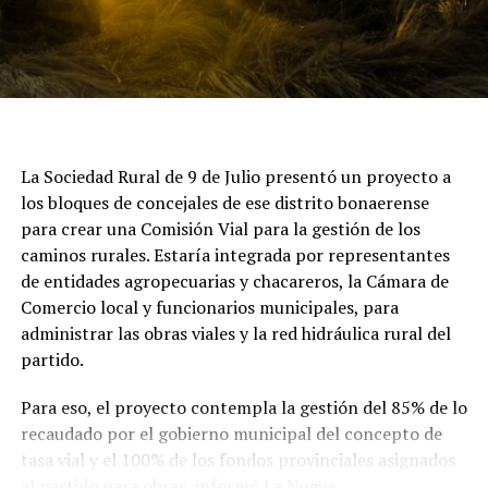
También la venta de tierras a extranjeros se flexibiliza
en parte; por ahí, no todo lo que hubiésemos querido,
como manda nuestra constitución, pero ya es un paso
hacia adelante.”
La Sociedad Rural de 9 de Julio presentó un proyecto a
El Senador también comentó que se derogará la ley del
los bloques de concejales de ese distrito bonaerense
fuego que terminaba por comprometer a los
para crear una Comisión Vial para la gestión de los
propietarios y generaba también un gran daño en este
caminos rurales. Estaría integrada por representantes
sentido. Además, remarcó 'El gobierno sigue avanzando
de entidades agropecuarias y chacareros, la Cámara de
con un montón de tratados de libre comercio, como
Comercio local y funcionarios municipales, para
negociaciones de apertura de nuevos mercados
administrar las obras viales y la red hidráulica rural del
permanentemente. Esto se ve reflejado día a día en el
partido.
trabajo de Cancillería'.
Para eso, el proyecto contempla la gestión del 85% de lo
Por otra parte, Paoltroni realizó un análisis de lo que
recaudado por el gobierno municipal del concepto de
viene de cara al futuro en el Congreso, pensando ya en
tasa vial y el 100% de los fondos provinciales asignados
el próximo año de elecciones 'Sin duda quedan
al partido para obras, informó La Nueva.