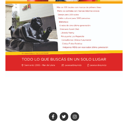
equilibrio fiscal, la estabilidad cambiaria y la reducción
del riesgo país, remarcando que la actividad genera más
de 4 millones de empleos. Sin embargo, alertó sobre el
mal estado de los caminos rurales, la necesidad de
reactivar trenes y puertos, y reclamó un plan de
infraestructura para prevenir inundaciones en la cuenca
del Salado.
Hacia el cierre, Nicolás Pino defendió que los servicios
ecosistémicos pertenecen legítimamente a la propiedad
privada del productor agropecuario.
Sostuvo que en el país no existen los denominados
“bienes comunes”, sino únicamente bienes públicos o
privados, y concluyó pidiendo confianza en un sector
que proyecta una revolución agropecuaria digital basada
en tecnología y datos.