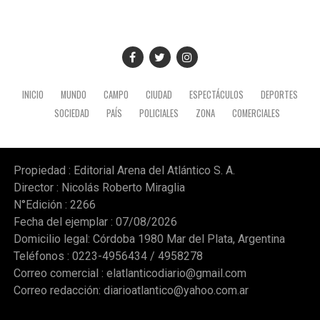
“bienes comunes”, sino únicamente bienes públicos o
privados, y concluyó pidiendo confianza en un sector
que proyecta una revolución agropecuaria digital basada
en tecnología y datos.
Gentileza radio Mitre
INICIO
MUNDO
CAMPO
CIUDAD
ESPECTÁCULOS
DEPORTES
SOCIEDAD
PAÍS
POLICIALES
ZONA
COMERCIALES
Propiedad : Editorial Arena del Atlántico S. A.
Director : Nicolás Roberto Miraglia
N°Edición : 2266
Fecha del ejemplar : 07/08/2026
Domicilio legal: Córdoba 1980 Mar del Plata, Argentina
Teléfonos : 0223-4956434 / 4958278
Correo comercial :
elatlanticodiario@gmail.com
Correo redacción:
diarioatlantico@yahoo.com.ar