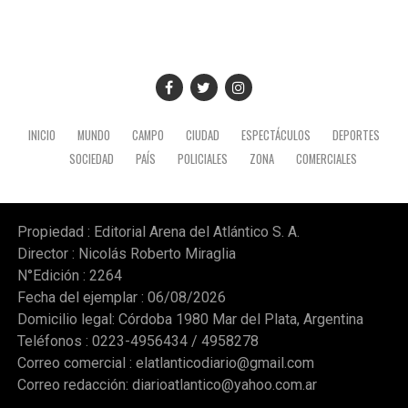
la Unión de Educadores de la Provincia de Córdoba
(UEPC), el paro persigue otros reclamos como el retorno
"inmediato" del Fondo de Incentivo Docente (FONID) y
mayor presupuesto para los establecimientos y
programas escolares. (NA)
INICIO
MUNDO
CAMPO
CIUDAD
ESPECTÁCULOS
DEPORTES
SOCIEDAD
PAÍS
POLICIALES
ZONA
COMERCIALES
Propiedad : Editorial Arena del Atlántico S. A.
Director : Nicolás Roberto Miraglia
N°Edición : 2264
Fecha del ejemplar : 06/08/2026
Domicilio legal: Córdoba 1980 Mar del Plata, Argentina
Teléfonos : 0223-4956434 / 4958278
Correo comercial :
elatlanticodiario@gmail.com
Correo redacción:
diarioatlantico@yahoo.com.ar