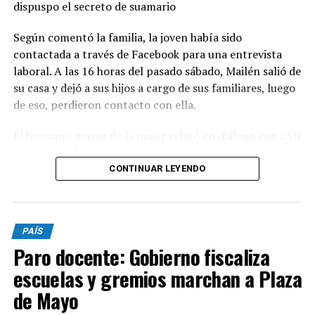
dispuspo el secreto de suamario
Según comentó la familia, la joven había sido
contactada a través de Facebook para una entrevista
laboral. A las 16 horas del pasado sábado, Mailén salió de
su casa y dejó a sus hijos a cargo de sus familiares, luego
de eso, perdieron contacto con ella.
El hermano mayor de la mujer relató en diálogo con C5N
que tras su desaparición realizaron denuncias en 3
comisarías pero, al no pasar las 24 horas, no fueron
CONTINUAR LEYENDO
registradas. "El cuerpo lo encontramos nosotros.
Cuando fuimos y vimos a los serenos nos dimos cuenta
que había algo raro, empezamos a buscar y se fueron
PAÍS
corriendo. Llamamos a la policía y ahí la vieron", declaró
Paro docente: Gobierno fiscaliza
el familiar.
escuelas y gremios marchan a Plaza
El domingo por la madrugada, los familiares se
de Mayo
presentaron en la comisaría, pero luego se retiraron