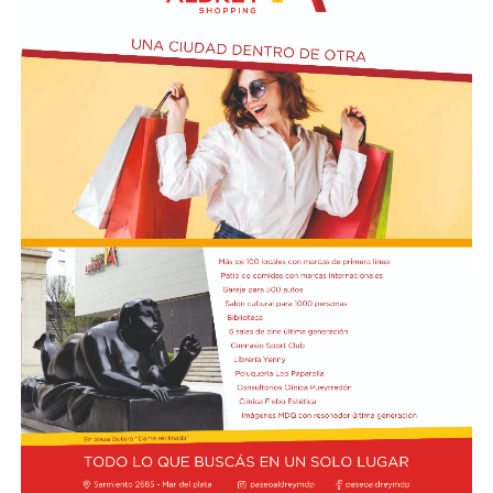
Actividades en el marco del Mes de la Niñez
En relación al Ciclo Mes de la Niñez, este viernes 7 de
agosto a las 17:30 se presentarán “Los cuentos de
Charo” y la narración de poesías populares infantiles a
cargo de María del Rosario Gerez Martínez.
En tanto, el viernes 21 a las 17:30 se desarrollará “El
Cerebro Mágico: construyendo preguntas, respuestas y
circuitos”, a cargo de María Paula Algote. Se trata de un
taller práctico de arte, ciencia y tecnología en el que al
finalizar cada participante se lleva su propia creación
terminada. Es una actividad arancelada (incluye
materiales) destinada a niños a partir de los 6 años.
Los participantes menores de 8 años deberán asistir
acompañados por una persona adulta (menores
asistentes $12.000 y adulto acompañante $5.000). Las
entradas están disponibles en la boletería de lunes a