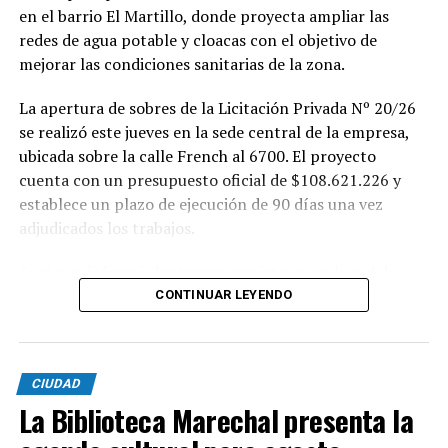
en el barrio El Martillo, donde proyecta ampliar las
redes de agua potable y cloacas con el objetivo de
mejorar las condiciones sanitarias de la zona.
La apertura de sobres de la Licitación Privada Nº 20/26
se realizó este jueves en la sede central de la empresa,
ubicada sobre la calle French al 6700. El proyecto
cuenta con un presupuesto oficial de $108.621.226 y
establece un plazo de ejecución de 90 días una vez
adjudicados los trabajos.
Según se informó, las tareas previstas para la red de
agua potable incluyen la colocación de unos 355 metros
CONTINUAR LEYENDO
de cañerías de PVC, la instalación de válvulas y la
ejecución de 29 conexiones domiciliarias. Los trabajos se
desarrollarán en distintos sectores comprendidos por
CIUDAD
las calles Pehuajó, Sicilia, Génova y Génova Bis.
La Biblioteca Marechal presenta la
En paralelo, la intervención contempla la extensión de