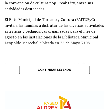
Comisión de Estudio de Ofertas y Adjudicación, que
la convención de cultura pop Freak City, entre sus
tendrá a su cargo la evaluación de las propuestas
actividades destacadas.
presentadas por las empresas interesadas en ejecutar la
obra.
El Ente Municipal de Turismo y Cultura (EMTURyC)
invita a las familias a disfrutar de las diversas actividades
artísticas y pedagógicas organizadas para el mes de
agosto en las instalaciones de la Biblioteca Municipal
Leopoldo Marechal, ubicada en 25 de Mayo 3108.
La agenda comienza con la Muestra de Arte “Sábados
Culturales”, a cargo del grupo Cul Mardel, que se podrá
CONTINUAR LEYENDO
visitar del 3 al 14 de agosto de manera gratuita.
Asimismo, se realizará el Taller de Escritura Expresiva
coordinado por Sandra López Maidana, los miércoles de
10 a 12 en la Biblioteca de Autores Marplatenses,
ubicada en el primer piso del edificio.