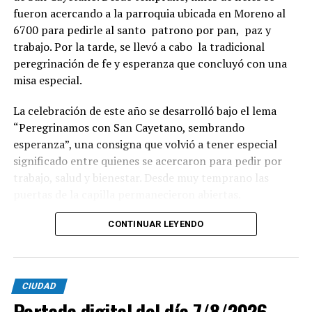
fueron acercando a la parroquia ubicada en Moreno al
6700 para pedirle al santo patrono por pan, paz y
trabajo. Por la tarde, se llevó a cabo la tradicional
peregrinación de fe y esperanza que concluyó con una
misa especial.
La celebración de este año se desarrolló bajo el lema
“Peregrinamos con San Cayetano, sembrando
esperanza”, una consigna que volvió a tener especial
significado entre quienes se acercaron para pedir por
trabajo, salud y bienestar. Desde muy temprano las
puertas de la capilla permanecieron abiertas.
La imagen del santo salió del santuario de Moreno al
CONTINUAR LEYENDO
6700 y fue acompañada por una multitud que recorrió
las calles del barrio. Grandes, jóvenes y niños y fieles se
sumaron al recorrido con banderas, espigas y distintas
CIUDAD
expresiones de fe.
Portada digital del día 7/8/2026