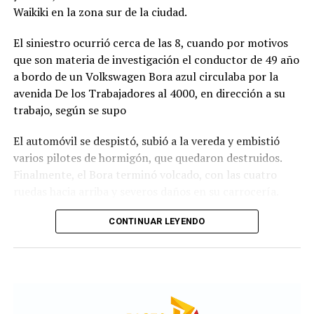
de Psicología.
Waikiki en la zona sur de la ciudad.
Las propuestas en el marco de este ciclo, tendrán lugar
El siniestro ocurrió cerca de las 8, cuando por motivos
en la Sala B del Centro Cultural Soriano.
que son materia de investigación el conductor de 49 año
a bordo de un Volkswagen Bora azul circulaba por la
Ciclo literario
avenida De los Trabajadores al 4000, en dirección a su
trabajo, según se supo
Este martes 11 de agosto a las 15, se desarrollará la
Ronda Literaria Abierta “Te queremos Escuchar”,
El automóvil se despistó, subió a la vereda y embistió
coordinada por Cristina Larice. Para obtener mayor
varios pilotes de hormigón, que quedaron destruidos.
información sobre inscripciones o consultas generales,
Finalmente, el Bora terminó volcado, con las cuatro
se encuentra disponible la línea telefónica de atención
ruedas hacia arriba y severos daños en su carrocería.
223 5423677.
Ante el violento impacto, personal médico, Defensa
CONTINUAR LEYENDO
Convención de cultura Pop
Civil, Tránsito y efectivos policiales realizaron un
importabnte ioperativo en el lugar. Al llegar,
Freak City, la convención de cultura Pop se desarrollará
constataron que el conductor, había logrado salir del
los días 14,15 y 16 de agosto en la Biblioteca Pública
vehículo y no presentaba lesiones.
Leopoldo Marechal.Respecto al viernes 14 de agosto, la