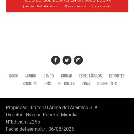
INICIO
MUNDO
CAMPO
CIUDAD
ESPECTÁCULOS
DEPORTES
SOCIEDAD
PAÍS
POLICIALES
ZONA
COMERCIALES
Propiedad : Editorial Arena del Atlántico S. A.
Director : Nicolás Roberto Miraglia
N°Edición : 2265
Fecha del ejemplar : 06/08/2026