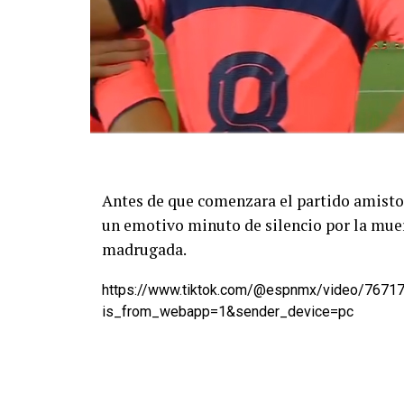
Antes de que comenzara el partido amistos
un emotivo minuto de silencio por la muer
madrugada.
https://www.tiktok.com/@espnmx/video/767
is_from_webapp=1&sender_device=pc