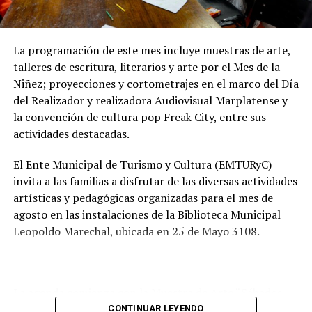
preservar las napas de agua subterránea, además de
mejorar las condiciones de higiene y salubridad para los
vecinos.
La programación de este mes incluye muestras de arte,
talleres de escritura, literarios y arte por el Mes de la
Tras la apertura de sobres, el expediente continuará su
Niñez; proyecciones y cortometrajes en el marco del Día
recorrido administrativo con la intervención de la
del Realizador y realizadora Audiovisual Marplatense y
Comisión de Estudio de Ofertas y Adjudicación, que
la convención de cultura pop Freak City, entre sus
tendrá a su cargo la evaluación de las propuestas
actividades destacadas.
presentadas por las empresas interesadas en ejecutar la
obra.
El Ente Municipal de Turismo y Cultura (EMTURyC)
invita a las familias a disfrutar de las diversas actividades
artísticas y pedagógicas organizadas para el mes de
agosto en las instalaciones de la Biblioteca Municipal
Leopoldo Marechal, ubicada en 25 de Mayo 3108.
La agenda comienza con la Muestra de Arte “Sábados
Culturales”, a cargo del grupo Cul Mardel, que se podrá
CONTINUAR LEYENDO