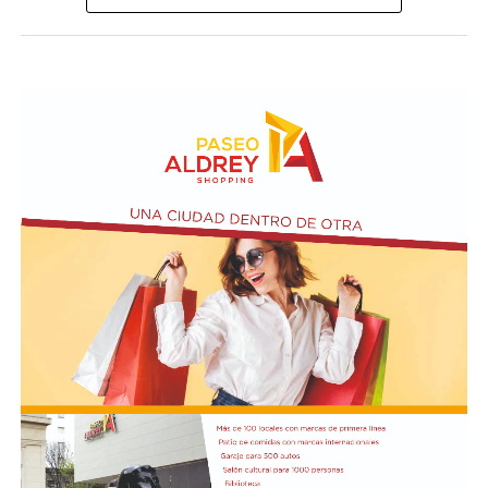
visitar del 3 al 14 de agosto de manera gratuita.
Asimismo, se realizará el Taller de Escritura Expresiva
coordinado por Sandra López Maidana, los miércoles de
10 a 12 en la Biblioteca de Autores Marplatenses,
ubicada en el primer piso del edificio.
Actividades en el marco del Mes de la Niñez
En relación al Ciclo Mes de la Niñez, este viernes 7 de
agosto a las 17:30 se presentarán “Los cuentos de
Charo” y la narración de poesías populares infantiles a
cargo de María del Rosario Gerez Martínez.
En tanto, el viernes 21 a las 17:30 se desarrollará “El
Cerebro Mágico: construyendo preguntas, respuestas y
circuitos”, a cargo de María Paula Algote. Se trata de un
taller práctico de arte, ciencia y tecnología en el que al
finalizar cada participante se lleva su propia creación