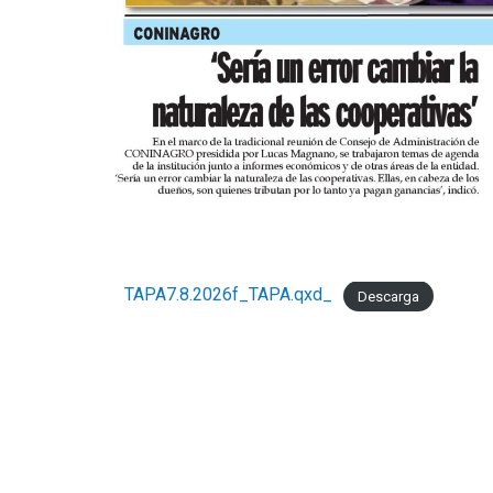
TAPA7.8.2026f_TAPA.qxd_
Descarga