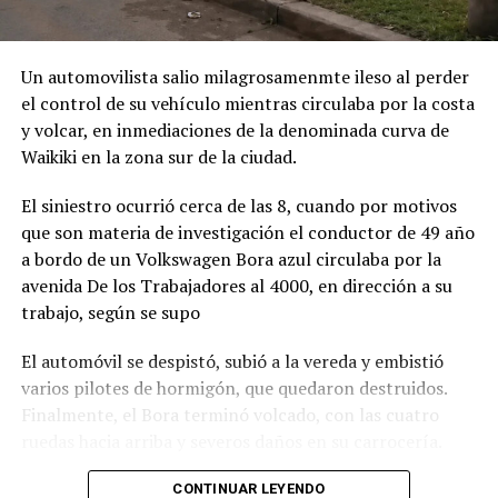
Un automovilista salio milagrosamenmte ileso al perder
el control de su vehículo mientras circulaba por la costa
y volcar, en inmediaciones de la denominada curva de
Waikiki en la zona sur de la ciudad.
El siniestro ocurrió cerca de las 8, cuando por motivos
que son materia de investigación el conductor de 49 año
a bordo de un Volkswagen Bora azul circulaba por la
avenida De los Trabajadores al 4000, en dirección a su
trabajo, según se supo
El automóvil se despistó, subió a la vereda y embistió
varios pilotes de hormigón, que quedaron destruidos.
Finalmente, el Bora terminó volcado, con las cuatro
ruedas hacia arriba y severos daños en su carrocería.
Ante el violento impacto, personal médico, Defensa
CONTINUAR LEYENDO