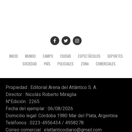
INICIO
MUNDO
CAMPO
CIUDAD
ESPECTÁCULOS
DEPORTES
SOCIEDAD
PAÍS
POLICIALES
ZONA
COMERCIALES
Propiedad : Editorial Arena del Atlántico S. A.
Director : Nicolás Roberto Miraglia
N°Edición : 2265
Fecha del ejemplar : 06/08/2026
Domicilio legal: Córdoba 1980 Mar del Plata, Argentina
Teléfonos : 0223-4956434 / 4958278
Correo comercial :
elatlanticodiario@gmail.com