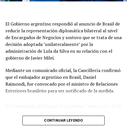
En esa línea, siguió: "Eso fue resultado de la foto que
reposteó Lula con Maduro y se nos informó que, por esa
razón, nos retiraban la representación de Venezuela.
El Gobierno argentino respondió al anuncio de Brasil de
Eso es mucho más grave que cualquier cosa que haya
reducir la representación diplomática bilateral al nivel
ocurrido hasta ese momento y marca el modo en que la
de Encargados de Negocios y sostuvo que se trata de una
Argentina viene manejando este tema".
decisión adoptada "unilateralmente" por la
administración de Lula da Silva en su relación con el
Para el canciller, "Brasil viene teniendo conflicto con
gobierno de Javier Milei.
varios países como Paraguay", lo que, a su criterio, indica
que “no es una cuestión solo con la Argentina" sino una
Mediante un comunicado oficial, la Cancillería confirmó
una decisión de esa nación de “escalar temas" que, para
que el embajador argentino en Brasil, Daniel
el gobierno de Milei, "tienen que permanecer en el
Raimondi, fue convocado por el ministro de Relaciones
ámbito ideológico y político de una contienda electoral
Exteriores brasileño para ser notificado de la medida.
en la que estamos claramente enfrentados en el deseo
de los resultados".
El comunicado señala que la Argentina "toma nota" de la
determinación del Gobierno brasileño y lamentó "su
Milei en Ecuador y Colombia
decisión de continuar aislándose del resto de la
Por su parte, Milei encabezará esta semana una nueva
CONTINUAR LEYENDO
región por cuestiones puramente ideológicas".
gira regional que incluirá actividades bilaterales en