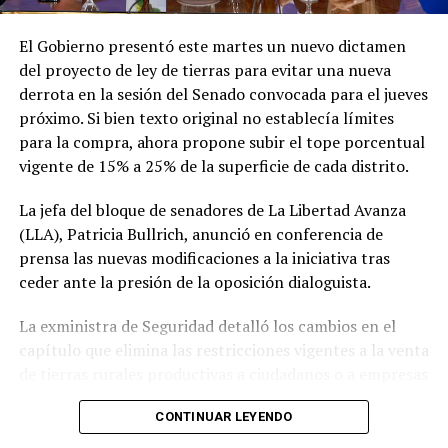
Con este viaje, Milei busca continuar afianzando las
relaciones bilaterales y la sintonía política con los
El Gobierno presentó este martes un nuevo dictamen
gobiernos de la región que comparten sus ideas, en una
del proyecto de ley de tierras para evitar una nueva
gira que se extenderá hasta el fin de semana antes de su
derrota en la sesión del Senado convocada para el jueves
regreso a Buenos Aires.
próximo. Si bien texto original no establecía límites
para la compra, ahora propone subir el tope porcentual
vigente de 15% a 25% de la superficie de cada distrito.
La jefa del bloque de senadores de La Libertad Avanza
(LLA), Patricia Bullrich, anunció en conferencia de
prensa las nuevas modificaciones a la iniciativa tras
ceder ante la presión de la oposición dialoguista.
La exministra de Seguridad detalló los cambios en el
capítulo que elimina las restricciones vigentes a la venta
de tierras rurales productivas a ciudadanos o a empresas
de capitales extranjeros.
CONTINUAR LEYENDO
Según el nuevo dictamen, se establece un tope de 25%