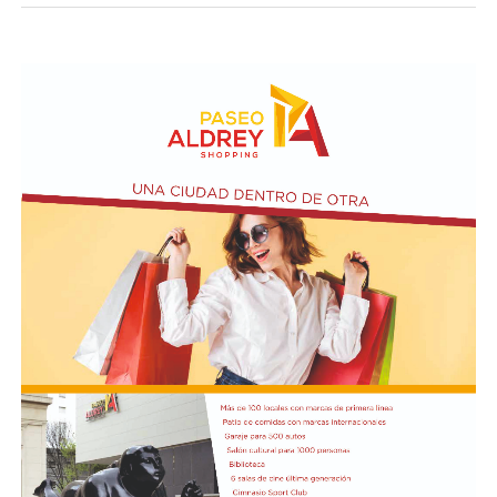
de la superficie nacional y provincial a la posibilidad de
que personas físicas o jurídicas extranjeras puedan
adquirir tierras productivas.
Por otro lado, la iniciativa introduce un agregado sobre
el artículo 4 de Ley N° 21.499 relacionada a las
expropiaciones.
En la conferencia de prensa acompañaron a Bullrich los
presidentes de las comisiones de Asuntos
Constitucionales, Agustín Coto (LLA-Tierra del Fuego),
y de Legislación General, Nadia Márquez (LLA-Neuquén).
FOTO: Bullrich, durante la conferencia de prensa en el
Senado. Rodrigo Néspolo/LA NACIÓN