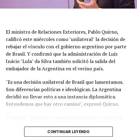
El ministro de Relaciones Exteriores, Pablo Quirno,
calificó este miércoles como "unilateral" la decisión de
rebajar el vínculo con el gobierno argentino por parte
de Brasil. Y confirmó que la administración de Luiz
Inácio "Lula" da Silva también solicitó la salida del
embajador de la Argentina en el vecino país.
"Es una decisión unilateral de Brasil que lamentamos.
Son diferencias políticas e ideológicas. La Argentina
decidió no llevar esto a una instancia diplomática.
Entendemos que hay otro camino", expresó Quirno.
Y agregó: “Brasil nos comunicó que bajaba el nivel de
relaciones a encargado de negocios y solicitó que
nuestro embajador en Brasilia (Daniel Raimondi) se
CONTINUAR LEYENDO