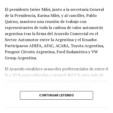
El presidente Javier Milei, junto a la secretaria General
de la Presidencia, Karina Milei, y al canciller, Pablo
Quirno, mantuvo una reunión de trabajo con
representantes de toda la cadena de valor automotriz
argentina tras la firma del Acuerdo Comercial en el
Sector Automotor entre la Argentina y el Ecuador.
Participaron ADEFA, AFAC, ACARA, Toyota Argentina,
Peugeot Citroën Argentina, Ford Sudamérica y VW
Group Argentina.
El Acuerdo establece aranceles preferenciales de entre 0
% y 10 % para vehículos y arancel del 0 % para más de
140 posiciones arancelarias de autopartes, fortaleciendo
el acceso de la producción argentina al mercado
ecuatoriano.
CONTINUAR LEYENDO
Las nuevas condiciones permitirán más que duplicar las
exportaciones argentinas de vehículos a Ecuador,