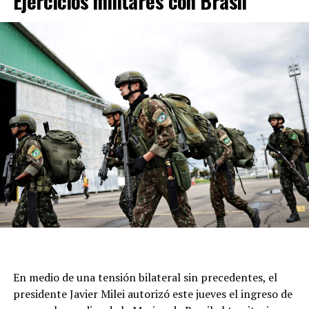
Ejercicios militares con Brasil
conocido hincha y uno de los socios más representativos
del Ciclón.
Además, León XIV, como sucesor de Francisco, podría
rendir un homenaje implícito al legado de Bergoglio,
quien es considerado un referente de la Iglesia Católica.
En medio de una tensión bilateral sin precedentes, el
presidente Javier Milei autorizó este jueves el ingreso de