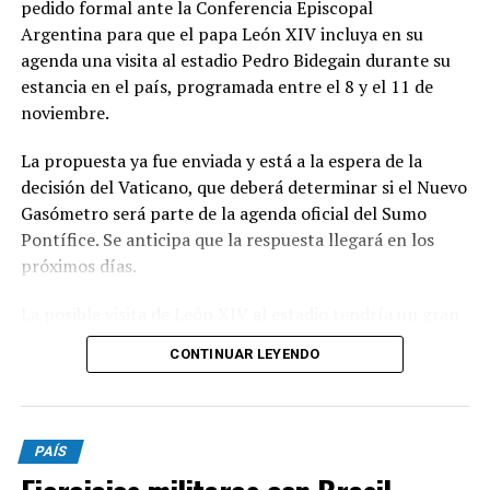
pedido formal ante la Conferencia Episcopal
Argentina para que el papa León XIV incluya en su
agenda una visita al estadio Pedro Bidegain durante su
estancia en el país, programada entre el 8 y el 11 de
noviembre.
La propuesta ya fue enviada y está a la espera de la
decisión del Vaticano, que deberá determinar si el Nuevo
Gasómetro será parte de la agenda oficial del Sumo
Pontífice. Se anticipa que la respuesta llegará en los
próximos días.
La posible visita de León XIV al estadio tendría un gran
significado simbólico para San Lorenzo, dado el
CONTINUAR LEYENDO
histórico vínculo entre la institución y la Iglesia
Católica.
El club fue fundado por el padre Lorenzo Massa y
PAÍS
mantiene una conexión cercana con Jorge Bergoglio,