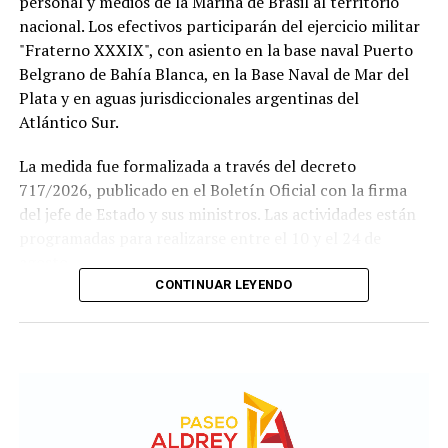
personal y medios de la Marina de Brasil al territorio
nacional. Los efectivos participarán del ejercicio militar
"Fraterno XXXIX", con asiento en la base naval Puerto
Belgrano de Bahía Blanca, en la Base Naval de Mar del
Plata y en aguas jurisdiccionales argentinas del
Atlántico Sur.
La medida fue formalizada a través del decreto
717/2026, publicado en el Boletín Oficial con la firma
del jefe de Estado y sus ministros. Las actividades están
Si se concreta, la visita del Sumo Pontífice sería un
programadas para realizarse entre el 10 y el 24 de
hecho histórico tanto para la institución como para el
agosto.
fútbol argentino.
CONTINUAR LEYENDO
Este ejercicio combinado se realiza de forma anual desde
El Papa llegará a la Argentina en noviembre, en el
1978 y busca incrementar el adiestramiento y la
marco de una gira que también incluye Uruguay y Perú,
interoperabilidad en operaciones navales y anfibias.
donde visitará Buenos Aires, Luján y Córdoba, marcando
Según los considerandos del decreto, el fin es
así la primera visita de un Pontífice a la Argentina en 40
estandarizar y simplificar los procesos de planeamiento
años.
entre ambas armadas.