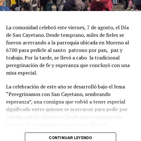
La comunidad celebró este viernes, 7 de agosto, el Día
de San Cayetano. Desde temprano, miles de fieles se
fueron acercando a la parroquia ubicada en Moreno al
6700 para pedirle al santo patrono por pan, paz y
trabajo. Por la tarde, se llevó a cabo la tradicional
peregrinación de fe y esperanza que concluyó con una
misa especial.
La celebración de este año se desarrolló bajo el lema
“Peregrinamos con San Cayetano, sembrando
esperanza”, una consigna que volvió a tener especial
significado entre quienes se acercaron para pedir por
trabajo, salud y bienestar. Desde muy temprano las
puertas de la capilla permanecieron abiertas.
La imagen del santo salió del santuario de Moreno al
CONTINUAR LEYENDO