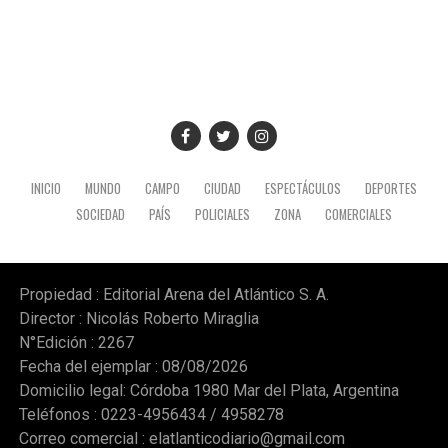
INICIO
MUNDO
CAMPO
CIUDAD
ESPECTÁCULOS
DEPORTES
SOCIEDAD
PAÍS
POLICIALES
ZONA
COMERCIALES
Propiedad : Editorial Arena del Atlántico S. A.
Director : Nicolás Roberto Miraglia
N°Edición : 2267
Fecha del ejemplar : 08/08/2026
Domicilio legal: Córdoba 1980 Mar del Plata, Argentina
Teléfonos : 0223-4956434 / 4958278
Correo comercial :
elatlanticodiario@gmail.com