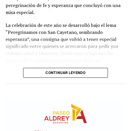
peregrinación de fe y esperanza que concluyó con una
misa especial.
La celebración de este año se desarrolló bajo el lema
“Peregrinamos con San Cayetano, sembrando
esperanza”, una consigna que volvió a tener especial
significado entre quienes se acercaron para pedir por
trabajo, salud y bienestar. Desde muy temprano las
puertas de la capilla permanecieron abiertas.
La imagen del santo salió del santuario de Moreno al
CONTINUAR LEYENDO
6700 y fue acompañada por una multitud que recorrió
las calles del barrio. Grandes, jóvenes y niños y fieles se
sumaron al recorrido con banderas, espigas y distintas
expresiones de fe.
En paralelo, distintos gremios y organizaciones sociales
se sumaron bajo las consignas de paz, pan, tierra, techo
y trabajo, para visibilizar la situación de trabajadores y