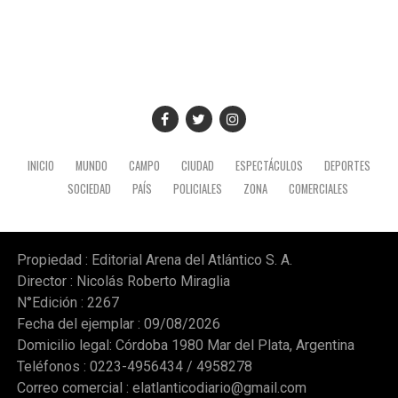
INICIO
MUNDO
CAMPO
CIUDAD
ESPECTÁCULOS
DEPORTES
SOCIEDAD
PAÍS
POLICIALES
ZONA
COMERCIALES
Propiedad : Editorial Arena del Atlántico S. A.
Director : Nicolás Roberto Miraglia
N°Edición : 2267
Fecha del ejemplar : 09/08/2026
Domicilio legal: Córdoba 1980 Mar del Plata, Argentina
Teléfonos : 0223-4956434 / 4958278
Correo comercial :
elatlanticodiario@gmail.com